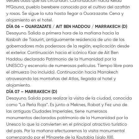
verdes oasis que las circundan. Continuación hacia Kelaa
M’Gouna, pueblo berebere conocido por el cultivo del azafrán
y rosas. Se sigue la ruta hasta llegar a Ouarzazate. Cena y
alojamiento en el hotel.
DÍA 06 – OUARZAZATE / AIT BEN HADDOU / MARRAKECH (D)
Desayuno. Salida a primera hora de la mañana hacia la
Kasbah de Taourirt, antiguamente residencia de uno de los
gobernadores más poderosos de la región, explicación desde
el exterior. Continuación hacia el icónico Ksar de Ait Ben
Haddou declarado Patrimonio de la Humanidad por la
UNESCO y escenario de numerosas películas. Tiempo libre para
el almuerzo (no incluido). Continuación hacia Marrakech
atravesando las montañas del Atlas, llegada al hotel y
alojamiento.
DÍA 07 – MARRAKECH (D)
Desayuno. Salida para realizar la visita de la ciudad, conocida
como “La Perla Roja”. Es junto a Meknes, Rabat y Fez una de
las antiguas Ciudades Imperiales, tiene numerosos
monumentos declarados patrimonio de la Humanidad por la
Unesco lo que la convierten en el principal atractivo turístico
del país. Por la mañana efectuaremos la visita monumental
comenzando por el Minarete de la Koutobia (siglo XIII),