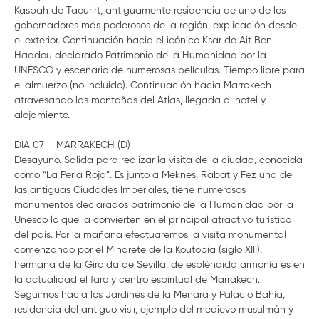
Kasbah de Taourirt, antiguamente residencia de uno de los
gobernadores más poderosos de la región, explicación desde
el exterior. Continuación hacia el icónico Ksar de Ait Ben
Haddou declarado Patrimonio de la Humanidad por la
UNESCO y escenario de numerosas películas. Tiempo libre para
el almuerzo (no incluido). Continuación hacia Marrakech
atravesando las montañas del Atlas, llegada al hotel y
alojamiento.
DÍA 07 – MARRAKECH (D)
Desayuno. Salida para realizar la visita de la ciudad, conocida
como “La Perla Roja”. Es junto a Meknes, Rabat y Fez una de
las antiguas Ciudades Imperiales, tiene numerosos
monumentos declarados patrimonio de la Humanidad por la
Unesco lo que la convierten en el principal atractivo turístico
del país. Por la mañana efectuaremos la visita monumental
comenzando por el Minarete de la Koutobia (siglo XIII),
hermana de la Giralda de Sevilla, de espléndida armonía es en
la actualidad el faro y centro espiritual de Marrakech.
Seguimos hacia los Jardines de la Menara y Palacio Bahía,
residencia del antiguo visir, ejemplo del medievo musulmán y