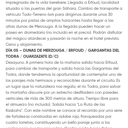
impregnada de la vida berebere. Llegada a Erfoud, localidad
situada a las puertas del gran Sáhara. Cambio de transporte a
vehículo Todo-Terreno 4x4 para dirigirnos durante unos 30
minutos por pistas de amplios horizontes hasta llegar a las
altas dunas de Merzouga. A la llegada pueden hacer un
paseo en dromedario (no incluido en el precio). Podrán disfrutar
del mágico atardecer y pasarán la noche en el hotel previsto.
Cena y alojamiento.
DÍA 05 – DUNAS DE MERZOUGA / ERFOUD / GARGANTAS DEL
TODRA / OUARZAZATE (D/C)
Desayuno. A primera hora de la mañana salida hacia Erfoud,
para cambiar de transporte y salida hacia las Gargantas del
Todra, donde tendremos la oportunidad de contemplar uno de
los parajes más hermosos y reconocibles durante el circuito. Es
un lugar que la naturaleza nos regala, el río Todra, para salvar
la montaña discurre por un estrecho desfiladero con paredes
verticales de más de 300 metros de altura. Tiempo libre para
el almuerzo (no incluido). Salida hacia "La Ruta de las
Kasbahs". Con este nombre se conoce al recorrido por una serie
de fortalezas construidas en adobe rojo, franqueadas por
cuatro torretas, constituyendo un bello paraje junto a los