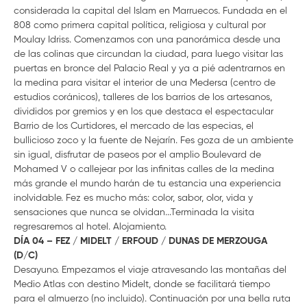
considerada la capital del Islam en Marruecos. Fundada en el
808 como primera capital política, religiosa y cultural por
Moulay Idriss. Comenzamos con una panorámica desde una
de las colinas que circundan la ciudad, para luego visitar las
puertas en bronce del Palacio Real y ya a pié adentrarnos en
la medina para visitar el interior de una Medersa (centro de
estudios coránicos), talleres de los barrios de los artesanos,
divididos por gremios y en los que destaca el espectacular
Barrio de los Curtidores, el mercado de las especias, el
bullicioso zoco y la fuente de Nejarín. Fes goza de un ambiente
sin igual, disfrutar de paseos por el amplio Boulevard de
Mohamed V o callejear por las infinitas calles de la medina
más grande el mundo harán de tu estancia una experiencia
inolvidable. Fez es mucho más: color, sabor, olor, vida y
sensaciones que nunca se olvidan...Terminada la visita
regresaremos al hotel. Alojamiento.
DÍA 04 – FEZ / MIDELT / ERFOUD / DUNAS DE MERZOUGA
(D/C)
Desayuno. Empezamos el viaje atravesando las montañas del
Medio Atlas con destino Midelt, donde se facilitará tiempo
para el almuerzo (no incluido). Continuación por una bella ruta