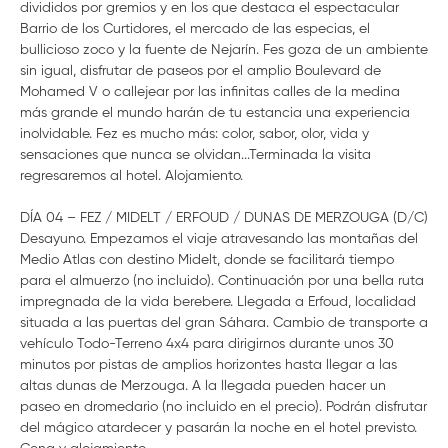
divididos por gremios y en los que destaca el espectacular
Barrio de los Curtidores, el mercado de las especias, el
bullicioso zoco y la fuente de Nejarín. Fes goza de un ambiente
sin igual, disfrutar de paseos por el amplio Boulevard de
Mohamed V o callejear por las infinitas calles de la medina
más grande el mundo harán de tu estancia una experiencia
inolvidable. Fez es mucho más: color, sabor, olor, vida y
sensaciones que nunca se olvidan...Terminada la visita
regresaremos al hotel. Alojamiento.
DÍA 04 – FEZ / MIDELT / ERFOUD / DUNAS DE MERZOUGA (D/C)
Desayuno. Empezamos el viaje atravesando las montañas del
Medio Atlas con destino Midelt, donde se facilitará tiempo
para el almuerzo (no incluido). Continuación por una bella ruta
impregnada de la vida berebere. Llegada a Erfoud, localidad
situada a las puertas del gran Sáhara. Cambio de transporte a
vehículo Todo-Terreno 4x4 para dirigirnos durante unos 30
minutos por pistas de amplios horizontes hasta llegar a las
altas dunas de Merzouga. A la llegada pueden hacer un
paseo en dromedario (no incluido en el precio). Podrán disfrutar
del mágico atardecer y pasarán la noche en el hotel previsto.