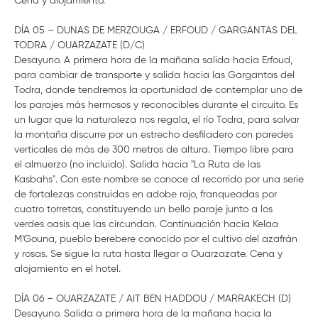
Cena y alojamiento.
DÍA 05 – DUNAS DE MERZOUGA / ERFOUD / GARGANTAS DEL
TODRA / OUARZAZATE (D/C)
Desayuno. A primera hora de la mañana salida hacia Erfoud,
para cambiar de transporte y salida hacia las Gargantas del
Todra, donde tendremos la oportunidad de contemplar uno de
los parajes más hermosos y reconocibles durante el circuito. Es
un lugar que la naturaleza nos regala, el río Todra, para salvar
la montaña discurre por un estrecho desfiladero con paredes
verticales de más de 300 metros de altura. Tiempo libre para
el almuerzo (no incluido). Salida hacia "La Ruta de las
Kasbahs". Con este nombre se conoce al recorrido por una serie
de fortalezas construidas en adobe rojo, franqueadas por
cuatro torretas, constituyendo un bello paraje junto a los
verdes oasis que las circundan. Continuación hacia Kelaa
M’Gouna, pueblo berebere conocido por el cultivo del azafrán
y rosas. Se sigue la ruta hasta llegar a Ouarzazate. Cena y
alojamiento en el hotel.
DÍA 06 – OUARZAZATE / AIT BEN HADDOU / MARRAKECH (D)
Desayuno. Salida a primera hora de la mañana hacia la