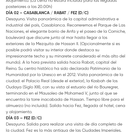
Alojamiento. (La cena no estará incluida para las llegadas
posteriores a las 20.00h)
DÍA 02 – CASABLANCA / RABAT / FEZ (D/C)
Desayuno. Visita panorámica de la capital administrativa e
industrial del país, Casablanca. Recorreremos el Parque de Las
Naciones, el elegante barrio de Anfa y el paseo de la Corniche,
boulevard que discurre junto al mar hasta llegar a los
exteriores de la Mezquita de Hassan II. (Opcionalmente si es
posible podrá visitar su interior donde destaca su
impresionante techo y su minarete considerado el más alto del
mundo). A la hora prevista salida hacia Rabat, capital del
Reino. Su centro histórico ha sido declarado Patrimonio de la
Humanidad por la Unesco en el 2012. Visita panorámica de la
ciudad: el Palacio Real (desde el exterior), la Kasbah de los
Oudaya (Siglo XIII), con su vista al estuario del río Bouregrer,
terminando en el Mausoleo de Mohamed V, junto al que se
encuentra la torre inacabada de Hassan. Tiempo libre para el
almuerzo (no incluido). Salida hacia Fez, llegada al hotel, cena
y alojamiento.
DÍA 03 – FEZ (D/C)
Desayuno. Salida para realizar una visita de día completo de
la ciudad. Fez es la más antigua de las Ciudades Imperiales,