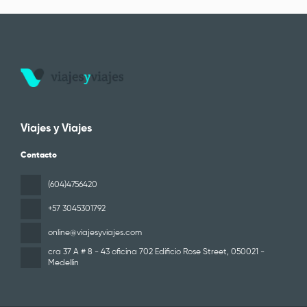
Viajes y Viajes
Contacto
(604)4756420
+57 3045301792
online@viajesyviajes.com
cra 37 A # 8 - 43 oficina 702 Edificio Rose Street
, 050021 -
Medellin