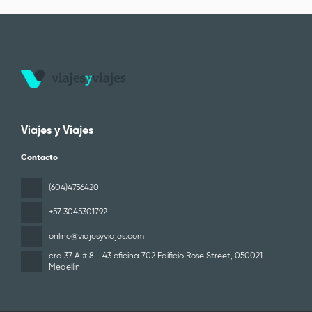
Viajes y Viajes
Contacto
(604)4756420
+57 3045301792
online@viajesyviajes.com
cra 37 A # 8 - 43 oficina 702 Edificio Rose Street
, 050021 -
Medellin