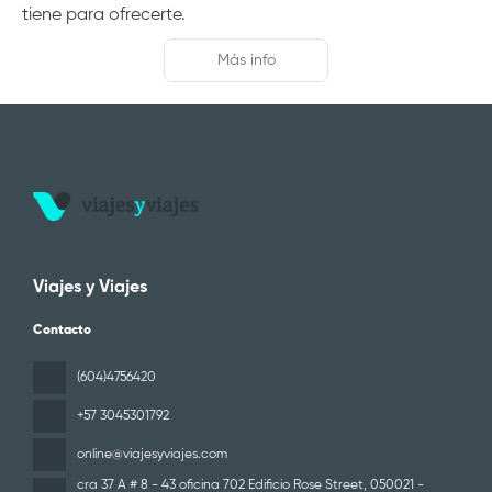
tiene para ofrecerte.
Más info
Viajes y Viajes
Contacto
(604)4756420
+57 3045301792
online@viajesyviajes.com
cra 37 A # 8 - 43 oficina 702 Edificio Rose Street
, 050021 -