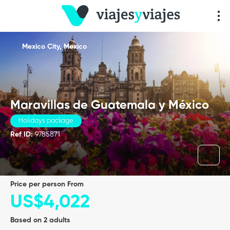
Mexico City, Mexico
Maravillas de Guatemala y México
Holidays package
Ref ID:
9785871
price per person From
US$4,022
Based on 2 adults