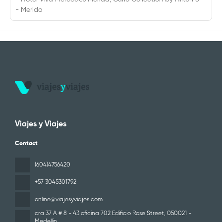
- Merida
Viajes y Viajes
Contact
(604)4756420
+57 3045301792
online@viajesyviajes.com
cra 37 A # 8 - 43 oficina 702 Edificio Rose Street
, 050021 -
Medellin