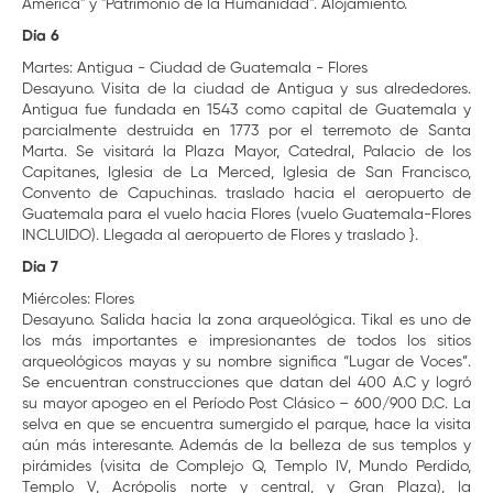
América" y "Patrimonio de la Humanidad". Alojamiento.
Día 6
Martes: Antigua - Ciudad de Guatemala - Flores
Desayuno. Visita de la ciudad de Antigua y sus alrededores.
Antigua fue fundada en 1543 como capital de Guatemala y
parcialmente destruida en 1773 por el terremoto de Santa
Marta. Se visitará la Plaza Mayor, Catedral, Palacio de los
Capitanes, Iglesia de La Merced, Iglesia de San Francisco,
Convento de Capuchinas. traslado hacia el aeropuerto de
Guatemala para el vuelo hacia Flores (vuelo Guatemala-Flores
INCLUIDO). Llegada al aeropuerto de Flores y traslado }.
Día 7
Miércoles: Flores
Desayuno. Salida hacia la zona arqueológica. Tikal es uno de
los más importantes e impresionantes de todos los sitios
arqueológicos mayas y su nombre significa “Lugar de Voces”.
Se encuentran construcciones que datan del 400 A.C y logró
su mayor apogeo en el Período Post Clásico – 600/900 D.C. La
selva en que se encuentra sumergido el parque, hace la visita
aún más interesante. Además de la belleza de sus templos y
pirámides (visita de Complejo Q, Templo IV, Mundo Perdido,
Templo V, Acrópolis norte y central, y Gran Plaza), la