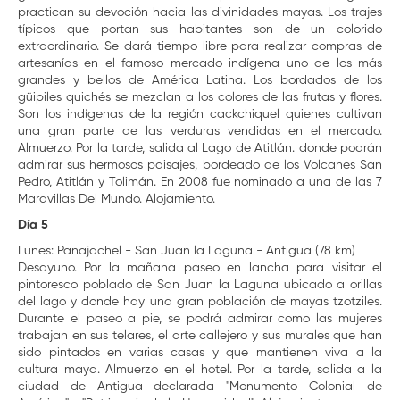
practican su devoción hacia las divinidades mayas. Los trajes
típicos que portan sus habitantes son de un colorido
extraordinario. Se dará tiempo libre para realizar compras de
artesanías en el famoso mercado indígena uno de los más
grandes y bellos de América Latina. Los bordados de los
güipiles quichés se mezclan a los colores de las frutas y flores.
Son los indígenas de la región cackchiquel quienes cultivan
una gran parte de las verduras vendidas en el mercado.
Almuerzo. Por la tarde, salida al Lago de Atitlán. donde podrán
admirar sus hermosos paisajes, bordeado de los Volcanes San
Pedro, Atitlán y Tolimán. En 2008 fue nominado a una de las 7
Maravillas Del Mundo. Alojamiento.
Día 5
Lunes: Panajachel - San Juan la Laguna - Antigua (78 km)
Desayuno. Por la mañana paseo en lancha para visitar el
pintoresco poblado de San Juan la Laguna ubicado a orillas
del lago y donde hay una gran población de mayas tzotziles.
Durante el paseo a pie, se podrá admirar como las mujeres
trabajan en sus telares, el arte callejero y sus murales que han
sido pintados en varias casas y que mantienen viva a la
cultura maya. Almuerzo en el hotel. Por la tarde, salida a la
ciudad de Antigua declarada "Monumento Colonial de