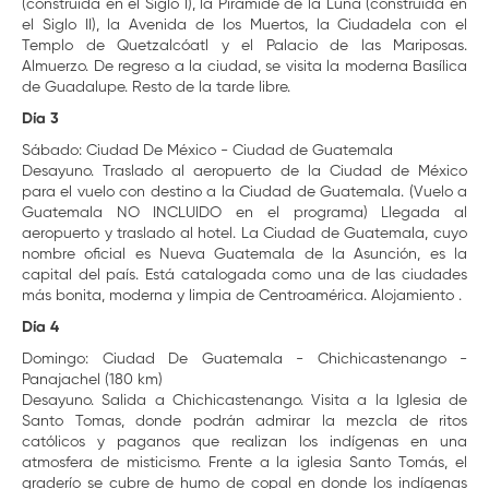
(construida en el Siglo I), la Pirámide de la Luna (construida en
el Siglo II), la Avenida de los Muertos, la Ciudadela con el
Templo de Quetzalcóatl y el Palacio de las Mariposas.
Almuerzo. De regreso a la ciudad, se visita la moderna Basílica
de Guadalupe. Resto de la tarde libre.
Día 3
Sábado: Ciudad De México - Ciudad de Guatemala
Desayuno. Traslado al aeropuerto de la Ciudad de México
para el vuelo con destino a la Ciudad de Guatemala. (Vuelo a
Guatemala NO INCLUIDO en el programa) Llegada al
aeropuerto y traslado al hotel. La Ciudad de Guatemala, cuyo
nombre oficial es Nueva Guatemala de la Asunción, es la
capital del país. Está catalogada como una de las ciudades
más bonita, moderna y limpia de Centroamérica. Alojamiento .
Día 4
Domingo: Ciudad De Guatemala - Chichicastenango -
Panajachel (180 km)
Desayuno. Salida a Chichicastenango. Visita a la Iglesia de
Santo Tomas, donde podrán admirar la mezcla de ritos
católicos y paganos que realizan los indígenas en una
atmosfera de misticismo. Frente a la iglesia Santo Tomás, el
graderío se cubre de humo de copal en donde los indígenas