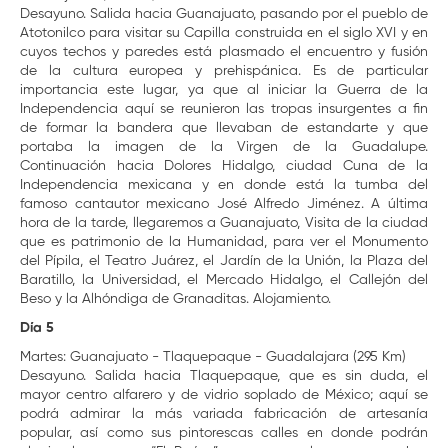
Desayuno. Salida hacia Guanajuato, pasando por el pueblo de
Atotonilco para visitar su Capilla construida en el siglo XVI y en
cuyos techos y paredes está plasmado el encuentro y fusión
de la cultura europea y prehispánica. Es de particular
importancia este lugar, ya que al iniciar la Guerra de la
Independencia aquí se reunieron las tropas insurgentes a fin
de formar la bandera que llevaban de estandarte y que
portaba la imagen de la Virgen de la Guadalupe.
Continuación hacia Dolores Hidalgo, ciudad Cuna de la
Independencia mexicana y en donde está la tumba del
famoso cantautor mexicano José Alfredo Jiménez. A última
hora de la tarde, llegaremos a Guanajuato, Visita de la ciudad
que es patrimonio de la Humanidad, para ver el Monumento
del Pípila, el Teatro Juárez, el Jardín de la Unión, la Plaza del
Baratillo, la Universidad, el Mercado Hidalgo, el Callejón del
Beso y la Alhóndiga de Granaditas. Alojamiento.
Día 5
Martes: Guanajuato - Tlaquepaque - Guadalajara (295 Km)
Desayuno. Salida hacia Tlaquepaque, que es sin duda, el
mayor centro alfarero y de vidrio soplado de México; aquí se
podrá admirar la más variada fabricación de artesanía
popular, así como sus pintorescas calles en donde podrán