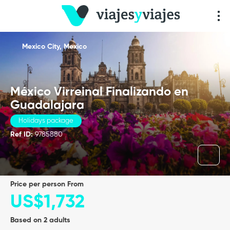
Mexico City, Mexico
México Virreinal Finalizando en
Guadalajara
Holidays package
Ref ID:
9785880
price per person From
US$1,732
Based on 2 adults