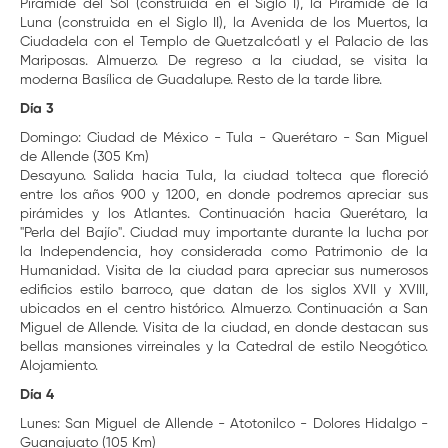
Pirámide del Sol (construida en el Siglo I), la Pirámide de la
Luna (construida en el Siglo II), la Avenida de los Muertos, la
Ciudadela con el Templo de Quetzalcóatl y el Palacio de las
Mariposas. Almuerzo. De regreso a la ciudad, se visita la
moderna Basílica de Guadalupe. Resto de la tarde libre.
Día 3
Domingo: Ciudad de México - Tula - Querétaro - San Miguel
de Allende (305 Km)
Desayuno. Salida hacia Tula, la ciudad tolteca que floreció
entre los años 900 y 1200, en donde podremos apreciar sus
pirámides y los Atlantes. Continuación hacia Querétaro, la
"Perla del Bajío". Ciudad muy importante durante la lucha por
la Independencia, hoy considerada como Patrimonio de la
Humanidad. Visita de la ciudad para apreciar sus numerosos
edificios estilo barroco, que datan de los siglos XVII y XVIII,
ubicados en el centro histórico. Almuerzo. Continuación a San
Miguel de Allende. Visita de la ciudad, en donde destacan sus
bellas mansiones virreinales y la Catedral de estilo Neogótico.
Alojamiento.
Día 4
Lunes: San Miguel de Allende - Atotonilco - Dolores Hidalgo -
Guanajuato (105 Km)