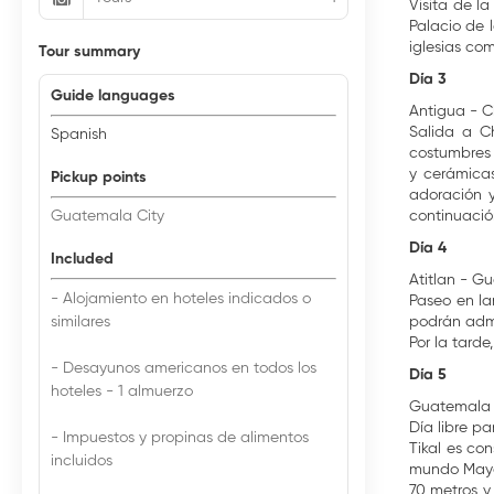
Visita de l
Palacio de 
iglesias co
Tour summary
Día 3
Guide languages
Antigua - C
Salida a C
Spanish
costumbres 
y cerámicas
Pickup points
adoración y
Guatemala City
continuación
Día 4
Included
Atitlan - G
- Alojamiento en hoteles indicados o
Paseo en la
similares
podrán admir
Por la tard
- Desayunos americanos en todos los
Día 5
hoteles - 1 almuerzo
Guatemala
Día libre pa
- Impuestos y propinas de alimentos
Tikal es co
incluidos
mundo Maya 
70 metros y