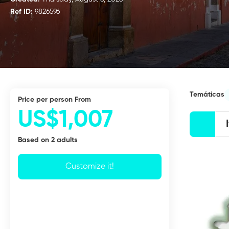
Ref ID:
9826596
Temáticas
price per person From
US$1,007
Based on 2 adults
Customize it!