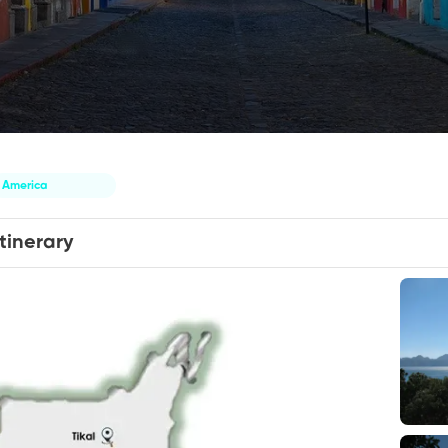
America
Itinerary