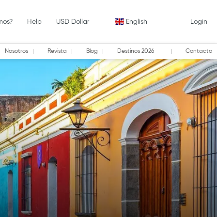
mos?
Help
USD Dollar
English
Login
Nosotros
Revista
Blog
Destinos 2026
Contacto