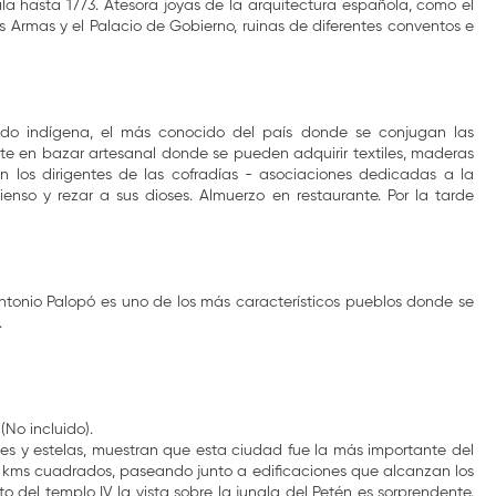
a hasta 1773. Atesora joyas de la arquitectura española, como el
as Armas y el Palacio de Gobierno, ruinas de diferentes conventos e
ado indígena, el más conocido del país donde se conjugan las
te en bazar artesanal donde se pueden adquirir textiles, maderas
an los dirigentes de las cofradías - asociaciones dedicadas a la
nso y rezar a sus dioses. Almuerzo en restaurante. Por la tarde
Antonio Palopó es uno de los más característicos pueblos donde se
.
(No incluido).
des y estelas, muestran que esta ciudad fue la más importante del
76 kms cuadrados, paseando junto a edificaciones que alcanzan los
o del templo IV la vista sobre la jungla del Petén es sorprendente.