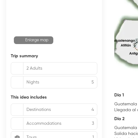
Enlarge map
Trip summary
2 Adults
Nights
5
Día 1
This idea includes
Guatemala
Destinations
4
Llegada al 
Día 2
Accommodations
3
Guatemala 
Salida haci
Tours
1