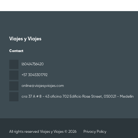
Viajes y Viajes
Contact
(604)4756420
+57 3045301792
online@viajesyviajes.com
cra 37 A # 8 - 43 oficina 702 Edificio Rose Street
, 050021 - Medellin
All rights reserved Viajes y Viajes © 2026
Privacy Policy