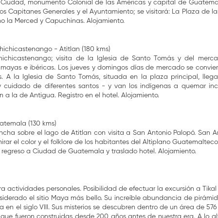
a Ciudad, monumento Colonial de las Américas y capital de Guatemal
los Capitanes Generales y el Ayuntamiento; se visitará: La Plaza de l
mo la Merced y Capuchinas. Alojamiento.
hichicastenango - Atitlan (180 kms)
hichicastenango; visita de la Iglesia de Santo Tomás y del merc
mayas e ibéricas. Los jueves y domingos días de mercado se convier
. A la Iglesia de Santo Tomás, situada en la plaza principal, lleg
 cuidado de diferentes santos - y van los indígenas a quemar incie
 a la de Antigua. Registro en el hotel. Alojamiento.
uatemala (130 kms)
ncha sobre el lago de Atitlan con visita a San Antonio Palopó. San 
ar el color y el folklore de los habitantes del Altiplano Guatemalteco
e, regreso a Ciudad de Guatemala y traslado hotel. Alojamiento.
ra actividades personales. Posibilidad de efectuar la excursión a Tikal 
nsiderado el sitio Maya más bello. Su increíble abundancia de pirámi
en el siglo VIII. Sus misterios se descubren dentro de un área de 5
 que fueron construidas desde 200 años antes de nuestra era. A lo alt