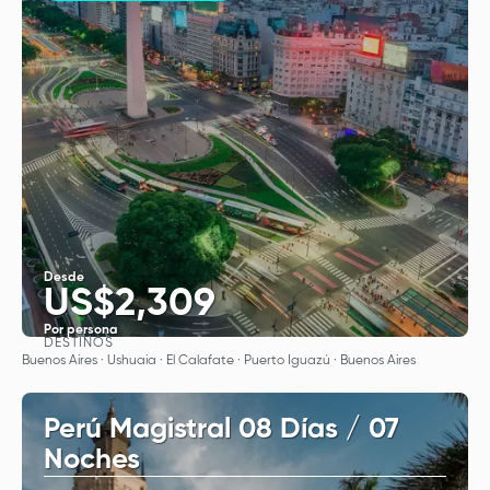
Desde
US$2,309
Por persona
DESTINOS
Ver
Buenos Aires · Ushuaia · El Calafate · Puerto Iguazú · Buenos Aires
Perú Magistral 08 Días / 07
Noches