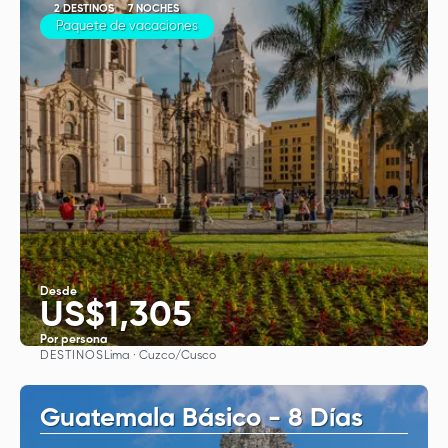
2 DESTINOS
7 NOCHES
Paquete de vacaciones
Desde
US$1,305
Por persona
DESTINOS
Lima · Cuzco/Cusco
Ver
Guatemala Básico - 8 Días