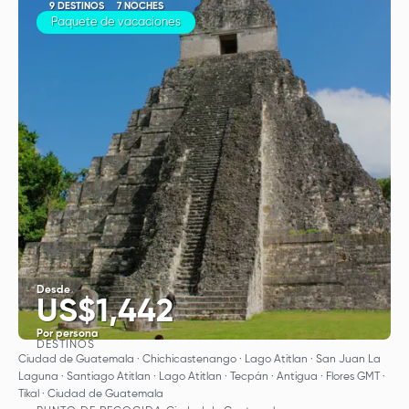
9 DESTINOS
7 NOCHES
Paquete de vacaciones
Desde
US$1,442
Por persona
DESTINOS
Ver
Ciudad de Guatemala · Chichicastenango · Lago Atitlan · San Juan La
Laguna · Santiago Atitlan · Lago Atitlan · Tecpán · Antigua · Flores GMT ·
Tikal · Ciudad de Guatemala