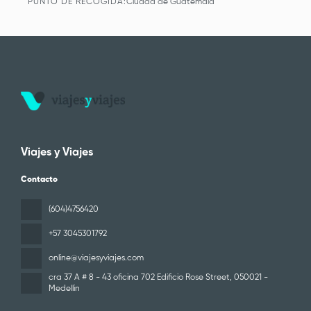
PUNTO DE RECOGIDA:
Ciudad de Guatemala
Viajes y Viajes
Contacto
(604)4756420
+57 3045301792
online@viajesyviajes.com
cra 37 A # 8 - 43 oficina 702 Edificio Rose Street
, 050021 -
Medellin