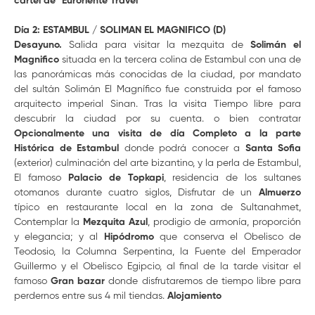
cartel de "Euroriente Travel"
Día 2: ESTAMBUL / SOLIMAN EL MAGNIFICO (D)
Desayuno.
Salida para visitar la mezquita de
Solimán el
Magnifico
situada en la tercera colina de Estambul con una de
las panorámicas más conocidas de la ciudad, por mandato
del sultán Solimán El Magnífico fue construida por el famoso
arquitecto imperial Sinan. Tras la visita Tiempo libre para
descubrir la ciudad por su cuenta. o bien contratar
Opcionalmente una visita de día Completo a la parte
Histórica de Estambul
donde podrá conocer a
Santa Sofia
(exterior) culminación del arte bizantino, y la perla de Estambul,
El famoso
Palacio de Topkapi
, residencia de los sultanes
otomanos durante cuatro siglos, Disfrutar de un
Almuerzo
típico en restaurante local en la zona de Sultanahmet,
Contemplar la
Mezquita Azul
, prodigio de armonía, proporción
y elegancia; y al
Hipódromo
que conserva el Obelisco de
Teodosio, la Columna Serpentina, la Fuente del Emperador
Guillermo y el Obelisco Egipcio, al final de la tarde visitar el
famoso
Gran bazar
donde disfrutaremos de tiempo libre para
perdernos entre sus 4 mil tiendas.
Alojamiento