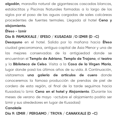
algodón
, maravilla natural de gigantescas cascadas blancas,
estalactitas y Piscinas Naturales formadas a lo largo de los
siglos por el paso de las aguas cargadas de sales calcáreas
procedentes de fuentes termales. Llegada al hotel
Cena y
alojamiento.
Éfeso - Izmir
Día 8: PAMUKKALE / EFESO / KUSADASI /O IZMIR (D -C)
Desayuno
en el hotel. Salida por la mañana hacia
Éfeso
ciudad grecorromana, antigua capital de Asia Menor y una de
las mejores conservadas de la antigüedad donde se
encuentran el
Templo de Adriano
,
Templo de Trajano
, el
teatro
y la
Biblioteca de Celso
. Visita a la
Casa de la Virgen María
,
lugar donde pasó los últimos años de su vida. A Continuación,
visitaremos
una galería de artículos de cuero
donde
conoceremos la famosa producción de prendas de piel de
cordero de esta región, al final de la tarde seguimos hacia
Kusadasi/o Izmir.
Cena en el hotel y Alojamiento
. (Durante los
meses de verano de mayo -octubre el alojamiento podría ser
Izmir y sus alrededores en lugar de Kusadasi)
Canakale
Día 9: IZMIR / PERGAMO / TROYA / CANAKKALE (D -C)