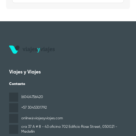
Viajes y Viajes
Contacto
(604)4756420
+57 3045301792
online@viajesyviajes.com
cra 37 A # 8 - 43 oficina 702 Edificio Rose Street
, 050021 -
Medellin