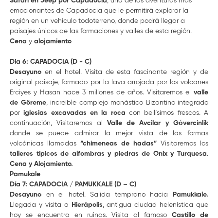
Safari en Jeep por Capadocia
, una de las aventuras más
emocionantes de Capadocia que le permitirá explorar la
región en un vehículo todoterreno, donde podrá llegar a
paisajes únicos de las formaciones y valles de esta región.
Cena
y
alojamiento
Día 6: CAPADOCIA (D - C)
Desayuno
en el hotel. Visita de esta fascinante región y de
original paisaje, formado por la lava arrojada por los volcanes
Erciyes y Hasan hace 3 millones de años. Visitaremos el
valle
de Göreme
, increíble complejo monástico Bizantino integrado
por
iglesias excavadas en la roca
con bellísimos frescos. A
continuación, Visitaremos al
Valle de Avcilar y Gόvercinlik
donde se puede admirar la mejor vista de las formas
volcánicas llamadas
“chimeneas de hadas”
Visitaremos los
talleres típicos de alfombras y piedras de Onix
y Turquesa
.
Cena y Alojamiento.
Pamukale
Día 7: CAPADOCIA / PAMUKKALE (D – C)
Desayuno
en el hotel. Salida temprano hacia
Pamukkale.
Llegada y visita a
Hierápolis
, antigua ciudad helenística que
hoy se encuentra en ruinas. Visita al famoso
Castillo de