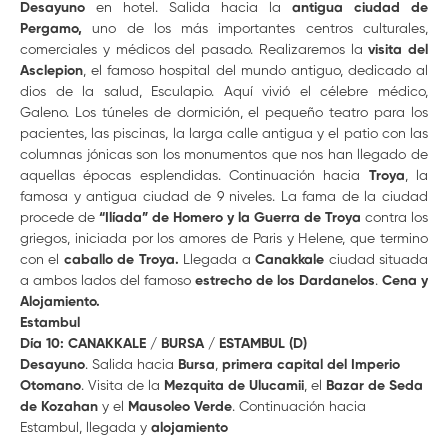
Desayuno
en hotel. Salida hacia la
antigua ciudad de
Pergamo,
uno de los más importantes centros culturales,
comerciales y médicos del pasado. Realizaremos la
visita del
Asclepion
, el famoso hospital del mundo antiguo, dedicado al
dios de la salud, Esculapio. Aquí vivió el célebre médico,
Galeno. Los túneles de dormición, el pequeño teatro para los
pacientes, las piscinas, la larga calle antigua y el patio con las
columnas jónicas son los monumentos que nos han llegado de
aquellas épocas esplendidas. Continuación hacia
Troya
, la
famosa y antigua ciudad de 9 niveles. La fama de la ciudad
procede de
“Ilíada” de Homero y la Guerra de Troya
contra los
griegos, iniciada por los amores de Paris y Helene, que termino
con el
caballo de Troya.
Llegada a
Canakkale
ciudad situada
a ambos lados del famoso
estrecho de los Dardanelos
.
Cena y
Alojamiento.
Estambul
Día 10: CANAKKALE / BURSA / ESTAMBUL (D)
Desayuno
. Salida hacia
Bursa
,
primera capital del Imperio
Otomano
. Visita de la
Mezquita de Ulucamii
, el
Bazar de Seda
de Kozahan
y el
Mausoleo Verde
. Continuación hacia
Estambul, llegada y
alojamiento