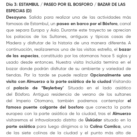
Día 3: ESTAMBUL / PASEO POR EL BOSFORO / BAZAR DE LAS
ESPECIAS (D)
Desayuno
. Salida para realizar una de las actividades más
famosas de Estambul, un
paseo en barco por el Bósforo
, canal
que separa Europa y Asía. Durante este trayecto se aprecian
los palacios de los Sultanes, antiguas y típicas casas de
Madera y disfrutar de la historia de una manera diferente. A
continuación, realizaremos una de las visitas estrella, el
bazar
de las especias
, constituido por los otomanos hace 5 siglos y
usado desde entonces. Nuestra visita Incluida termina en el
bazar donde podrán disfrutar de su ambiente y variedad de
tiendas. Por la tarde se puede realizar
Opcionalmente una
visita con Almuerzo a la parte asiática de la ciudad
Visitando
al
palacio de “Beylerbey
” Situado en el lado asiático
del Bósforo. Antigua residencia de verano de los sultanes
del Imperio Otomano, también podremos contemplar
el
famoso puente colgante
del bosforo
que conecta la parte
europea con la parte asiática de la ciudad, tras el
Almuerzo
visitaremos el infravalorado distrito de
Üsküdar
situado en la
parte asiática
para luego dirigirnos a la
Colina Camlica
, una
de las siete colinas de la ciudad y el punto más alto de