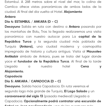
Estambul. A 268 metros sobre el nivel del mar, la colina de
Camlica ofrece vistas panorámicas de ambos lados de la
ciudad. Al final del dia vuelta al Hotel.
Alojamiento
Ankara
Día 4: ESTAMBUL / ANKARA (D - C)
Desayuno
Salida en ruta con destino a
Ankara
pasando por
las montañas de Bolu, Tras la llegada realizaremos una visita
panorámica con nuestro autocar para La
capital de la
República Turca
y la segunda ciudad más poblada de
Turquía
(Ankara),
una ciudad moderna y cosmopolita
impregnada de historia y cultura antigua. Visita al
Mausoleo
Anitkabir
símbolo de Ankara, pues se trata del lugar donde
yace el
fundador de la República Turca
. Al final de la tarde
Llegada a nuestro hotel
Cena
y
Alojamiento.
Capadocia
Día 5: ANKARA / CAPADOCIA (D - C)
Desayuno
. Salida hacia Capadocia. En ruta veremos el
segundo lago más grande de Turquía,
El Lago Salado
y un
caravanserai del siglo 13
(posada medieval) Llegada a
Capadocia.
Opcionalmente
podrá contratar una excursión de