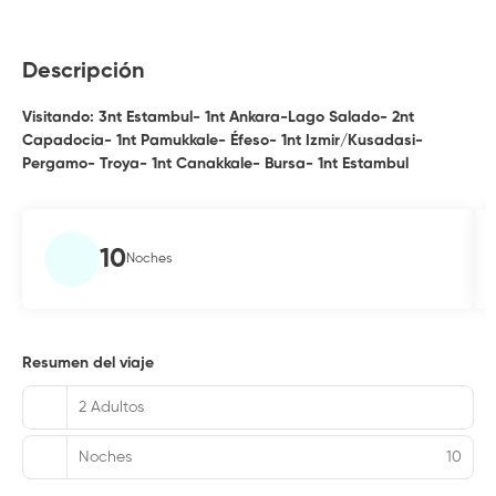
Descripción
Visitando: 3nt Estambul- 1nt Ankara-Lago Salado- 2nt
Capadocia- 1nt Pamukkale- Éfeso- 1nt Izmir/Kusadasi-
Pergamo- Troya- 1nt Canakkale- Bursa- 1nt Estambul
10
Noches
Resumen del viaje
2 Adultos
Noches
10