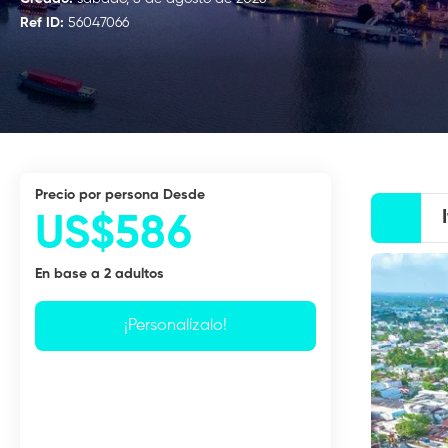
Ref ID:
56047066
precio por persona Desde
US$586
En base a 2 adultos
¡Personalízalo!