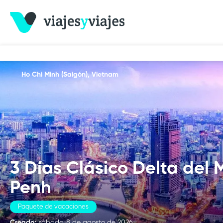
Ho Chi Minh (Saigón), Vietnam
3 Días Clásico Delta del
Penh
Paquete de vacaciones
Creado:
sábado, 8 de agosto de 2026