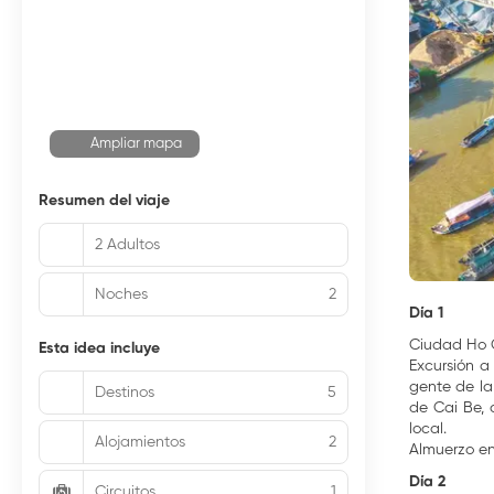
Ampliar mapa
Resumen del viaje
2 Adultos
Noches
2
Día 1
Ciudad Ho C
Esta idea incluye
Excursión a
gente de la
Destinos
5
de Cai Be, 
local.
Alojamientos
2
Almuerzo en
Día 2
Circuitos
1