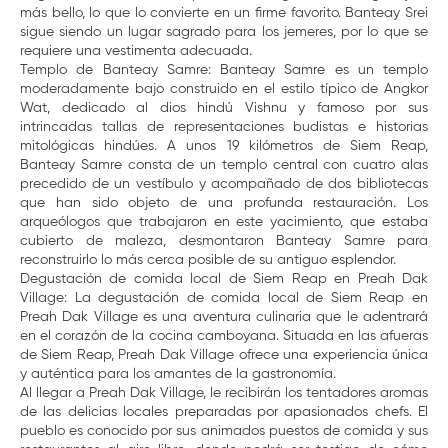
más bello, lo que lo convierte en un firme favorito. Banteay Srei
sigue siendo un lugar sagrado para los jemeres, por lo que se
requiere una vestimenta adecuada.
Templo de Banteay Samre: Banteay Samre es un templo
moderadamente bajo construido en el estilo típico de Angkor
Wat, dedicado al dios hindú Vishnu y famoso por sus
intrincadas tallas de representaciones budistas e historias
mitológicas hindúes. A unos 19 kilómetros de Siem Reap,
Banteay Samre consta de un templo central con cuatro alas
precedido de un vestíbulo y acompañado de dos bibliotecas
que han sido objeto de una profunda restauración. Los
arqueólogos que trabajaron en este yacimiento, que estaba
cubierto de maleza, desmontaron Banteay Samre para
reconstruirlo lo más cerca posible de su antiguo esplendor.
Degustación de comida local de Siem Reap en Preah Dak
Village: La degustación de comida local de Siem Reap en
Preah Dak Village es una aventura culinaria que le adentrará
en el corazón de la cocina camboyana. Situada en las afueras
de Siem Reap, Preah Dak Village ofrece una experiencia única
y auténtica para los amantes de la gastronomía.
Al llegar a Preah Dak Village, le recibirán los tentadores aromas
de las delicias locales preparadas por apasionados chefs. El
pueblo es conocido por sus animados puestos de comida y sus