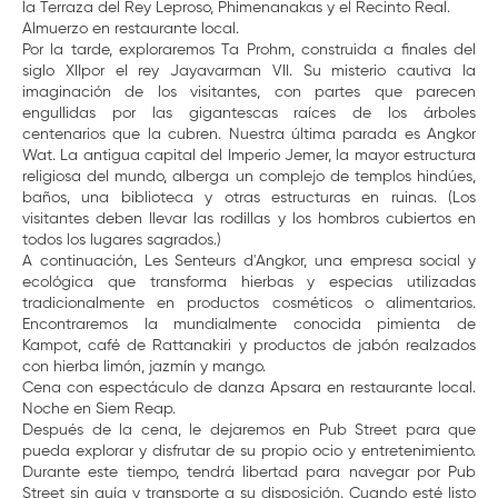
la Terraza del Rey Leproso, Phimenanakas y el Recinto Real.
Almuerzo en restaurante local.
Por la tarde, exploraremos Ta Prohm, construida a finales del
siglo XIIpor el rey Jayavarman VII. Su misterio cautiva la
imaginación de los visitantes, con partes que parecen
engullidas por las gigantescas raíces de los árboles
centenarios que la cubren. Nuestra última parada es Angkor
Wat. La antigua capital del Imperio Jemer, la mayor estructura
religiosa del mundo, alberga un complejo de templos hindúes,
baños, una biblioteca y otras estructuras en ruinas. (Los
visitantes deben llevar las rodillas y los hombros cubiertos en
todos los lugares sagrados.)
A continuación, Les Senteurs d'Angkor, una empresa social y
ecológica que transforma hierbas y especias utilizadas
tradicionalmente en productos cosméticos o alimentarios.
Encontraremos la mundialmente conocida pimienta de
Kampot, café de Rattanakiri y productos de jabón realzados
con hierba limón, jazmín y mango.
Cena con espectáculo de danza Apsara en restaurante local.
Noche en Siem Reap.
Después de la cena, le dejaremos en Pub Street para que
pueda explorar y disfrutar de su propio ocio y entretenimiento.
Durante este tiempo, tendrá libertad para navegar por Pub
Street sin guía y transporte a su disposición. Cuando esté listo