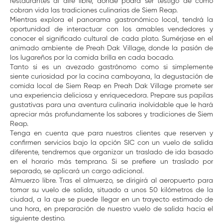
restaurantes al aire libre, donde podrá ser testigo de cómo
cobran vida las tradiciones culinarias de Siem Reap.
Mientras explora el panorama gastronómico local, tendrá la
oportunidad de interactuar con los amables vendedores y
conocer el significado cultural de cada plato. Sumérjase en el
animado ambiente de Preah Dak Village, donde la pasión de
los lugareños por la comida brilla en cada bocado.
Tanto si es un avezado gastrónomo como si simplemente
siente curiosidad por la cocina camboyana, la degustación de
comida local de Siem Reap en Preah Dak Village promete ser
una experiencia deliciosa y enriquecedora. Prepare sus papilas
gustativas para una aventura culinaria inolvidable que le hará
apreciar más profundamente los sabores y tradiciones de Siem
Reap.
Tenga en cuenta que para nuestros clientes que reserven y
confirmen servicios bajo la opción SIC con un vuelo de salida
diferente, tendremos que organizar un traslado de ida basado
en el horario más temprano. Si se prefiere un traslado por
separado, se aplicará un cargo adicional.
Almuerzo libre. Tras el almuerzo, se dirigirá al aeropuerto para
tomar su vuelo de salida, situado a unos 50 kilómetros de la
ciudad, a la que se puede llegar en un trayecto estimado de
una hora, en preparación de nuestro vuelo de salida hacia el
siguiente destino.