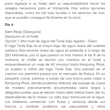
para regresar a su hotel, será su responsabilidad hacer los
arreglos necesarios para el transporte. Hay varias opciones
disponibles, como los tuk-tuks locales o los servicios de taxi,
que se pueden conseguir fácilmente en la zona.
Día 4
Siem Reap (Desayuno)
Desayuno en el hotel.
Opción 1: Alto nivel de agua del Tonle Sap: Agosto - Enero
El lago Tonle Sap es el mayor lago de agua dulce del sudeste
asiático. Esta enorme masa de agua se extiende a lo largo de
250 kilómetros, por lo que parece un mar interior. A las 8 de la
mañana, el chófer se reunirá con nosotros en el hotel y
emprenderemos un viaje de 40 minutos hasta Kampong Phluk,
un pueblo a orillas del lago Tonle Sap. Una parada en el
camino nos permitirá pasear por el mercado de Rolous. En un
pequeño canal, subimos a bordo de una barca para viajar a
Kampong Phluk, donde podemos disfrutar del paisaje de casas
de madera precariamente encaramadas sobre largos y
delgados postes que se elevan hasta siete metros fuera del río,
dependiendo de la marea. La vida aquí transcurre en el agua.
Los aldeanos comercian con frutas y verduras desde sus
barcas, y también podemos ver pescadores y niños