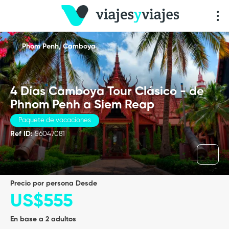
Phom Penh, Camboya
4 Días Camboya Tour Clásico - de
Phnom Penh a Siem Reap
Paquete de vacaciones
Ref ID:
56047081
precio por persona Desde
US$555
En base a 2 adultos