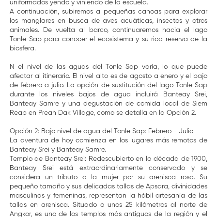
uniformados yendo y viniendo de la escuela.
A continuación, subiremos a pequeñas canoas para explorar
los manglares en busca de aves acuáticas, insectos y otros
animales. De vuelta al barco, continuaremos hacia el lago
Tonle Sap para conocer el ecosistema y su rica reserva de la
biosfera.
N el nivel de las aguas del Tonle Sap varía, lo que puede
afectar al itinerario. El nivel alto es de agosto a enero y el bajo
de febrero a julio. La opción de sustitución del lago Tonle Sap
durante los niveles bajos de agua incluirá Banteay Srei,
Banteay Samre y una degustación de comida local de Siem
Reap en Preah Dak Village, como se detalla en la Opción 2.
Opción 2: Bajo nivel de agua del Tonle Sap: Febrero - Julio
La aventura de hoy comienza en los lugares más remotos de
Banteay Srei y Banteay Samre.
Templo de Banteay Srei: Redescubierto en la década de 1900,
Banteay Srei está extraordinariamente conservado y se
considera un tributo a la mujer por su arenisca rosa. Su
pequeño tamaño y sus delicadas tallas de Apsara, divinidades
masculinas y femeninas, representan la hábil artesanía de las
tallas en arenisca. Situado a unos 25 kilómetros al norte de
Angkor, es uno de los templos más antiguos de la región y el