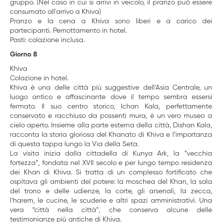
gruppo. (Nel caso in cui si arrivi in ​​veicolo, il pranzo può essere
consumato all'arrivo a Khiva)
Pranzo e la cena a Khiva sono liberi e a carico dei
partecipanti. Pernottamento in hotel.
Pasti: colazione inclusa.
Giorno 8
Khiva
Colazione in hotel.
Khiva è una delle città più suggestive dell’Asia Centrale, un
luogo antico e affascinante dove il tempo sembra essersi
fermato. Il suo centro storico, Ichan Kala, perfettamente
conservato e racchiuso da possenti mura, è un vero museo a
cielo aperto. Insieme alla parte esterna della città, Dishan Kala,
racconta la storia gloriosa del Khanato di Khiva e l’importanza
di questa tappa lungo la Via della Seta.
La visita inizia dalla cittadella di Kunya Ark, la “vecchia
fortezza”, fondata nel XVII secolo e per lungo tempo residenza
dei Khan di Khiva. Si tratta di un complesso fortificato che
ospitava gli ambienti del potere: la moschea del Khan, la sala
del trono e delle udienze, la corte, gli arsenali, la zecca,
l’harem, le cucine, le scuderie e altri spazi amministrativi. Una
vera “città nella città”, che conserva alcune delle
testimonianze più antiche di Khiva.