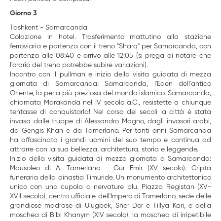
Giorno 3
Tashkent - Samarcanda
Colazione in hotel. Trasferimento mattutino alla stazione
ferroviaria e partenza con il treno "Sharq" per Samarcanda, con
partenza alle 08:40 e arrivo alle 12:05 (si prega di notare che
l'orario del treno potrebbe subire variazioni).
Incontro con il pullman e inizio della visita guidata di mezza
giornata di Samarcanda: Samarcanda, l'Eden dell'antico
Oriente, la perla più preziosa del mondo islamico. Samarcanda,
chiamata Marakanda nel IV secolo a.C., resistette a chiunque
tentasse di conquistarla! Nel corso dei secoli la città è stata
invasa dalle truppe di Alessandro Magno, dagli invasori arabi,
da Gengis Khan e da Tamerlano. Per tanti anni Samarcanda
ha affascinato i grandi uomini del suo tempo e continua ad
attrarre con la sua bellezza, architettura, storia e leggende.
Inizio della visita guidata di mezza giornata a Samarcanda:
Mausoleo di A. Tamerlano - Gur Emir (XV secolo). Cripta
funeraria della dinastia Timuride. Un monumento architettonico
unico con una cupola a nervature blu. Piazza Registan (XV-
XVII secolo), centro ufficiale dell'Impero di Tamerlano, sede delle
grandiose madrase di Ulugbek, Sher Dor e Tillya Kari, e della
moschea di Bibi Khanym (XIV secolo), la moschea di irripetibile