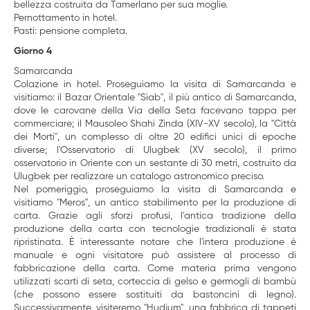
bellezza costruita da Tamerlano per sua moglie.
Pernottamento in hotel.
Pasti: pensione completa.
Giorno 4
Samarcanda
Colazione in hotel. Proseguiamo la visita di Samarcanda e
visitiamo: il Bazar Orientale "Siab", il più antico di Samarcanda,
dove le carovane della Via della Seta facevano tappa per
commerciare; il Mausoleo Shahi Zinda (XIV-XV secolo), la "Città
dei Morti", un complesso di oltre 20 edifici unici di epoche
diverse; l'Osservatorio di Ulugbek (XV secolo), il primo
osservatorio in Oriente con un sestante di 30 metri, costruito da
Ulugbek per realizzare un catalogo astronomico preciso.
Nel pomeriggio, proseguiamo la visita di Samarcanda e
visitiamo "Meros", un antico stabilimento per la produzione di
carta. Grazie agli sforzi profusi, l'antica tradizione della
produzione della carta con tecnologie tradizionali è stata
ripristinata. È interessante notare che l'intera produzione è
manuale e ogni visitatore può assistere al processo di
fabbricazione della carta. Come materia prima vengono
utilizzati scarti di seta, corteccia di gelso e germogli di bambù
(che possono essere sostituiti da bastoncini di legno).
Successivamente, visiteremo "Hudjum", una fabbrica di tappeti