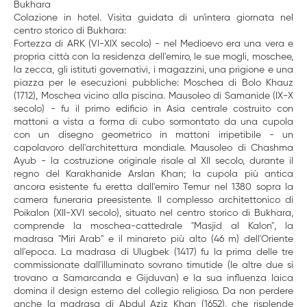
Bukhara
Colazione in hotel. Visita guidata di un'intera giornata nel
centro storico di Bukhara:
Fortezza di ARK (VI-XIX secolo) - nel Medioevo era una vera e
propria città con la residenza dell'emiro, le sue mogli, moschee,
la zecca, gli istituti governativi, i magazzini, una prigione e una
piazza per le esecuzioni pubbliche: Moschea di Bolo Khauz
(1712), Moschea vicino alla piscina. Mausoleo di Samanide (IX-X
secolo) - fu il primo edificio in Asia centrale costruito con
mattoni a vista a forma di cubo sormontato da una cupola
con un disegno geometrico in mattoni irripetibile - un
capolavoro dell'architettura mondiale. Mausoleo di Chashma
Ayub - la costruzione originale risale al XII secolo, durante il
regno del Karakhanide Arslan Khan; la cupola più antica
ancora esistente fu eretta dall'emiro Temur nel 1380 sopra la
camera funeraria preesistente. Il complesso architettonico di
Poikalon (XII-XVI secolo), situato nel centro storico di Bukhara,
comprende la moschea-cattedrale "Masjid al Kalon", la
madrasa "Miri Arab" e il minareto più alto (46 m) dell'Oriente
all'epoca. La madrasa di Ulugbek (1417) fu la prima delle tre
commissionate dall'illuminato sovrano timutide (le altre due si
trovano a Samarcanda e Gijduvan) e la sua influenza laica
domina il design esterno del collegio religioso. Da non perdere
anche la madrasa di Abdul Aziz Khan (1652), che risplende