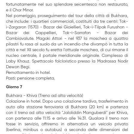
fortunatamente nel suo splendore seicentesco non restaurato,
e il Chor Minor.
Nel pomeriggio, proseguimento del tour della città di Bukhara,
che include: i quartieri commerciali, costituiti da tre centri: Tok-
i-Zargaron (1570) - Bazar dei Gioiellieri, Tok-i-Tilpak Furushon -
Bazar dei Cappellieri, Tok-i-Sarrafon - Bazar dei
Cambiavalute. Magoki Attori - nel 937 la moschea a quattro
pilastri fu rasa al suolo da un incendio che divampò in tutta la
città e nel XII secolo fu eretta l'attuale moschea, di cui rimane il
nucleo centrale, il portale meridionale originale. Complesso di
Laby Khauz. Spettacolo folcloristico presso la Madrassa Nodir
Dewon Begi.
Pernottamento in hotel.
Pasti: pensione completa.
Giorno 7
Bukhara - Khiva (Treno ad alta velocità)
Colazione in hotel. Dopo una colazione tardiva, trasferimento in
auto alla stazione ferroviaria di Bukhara (20 km) e partenza
con il treno ad alta velocità "Jaloliddin Manguberdi" per Khiva,
con partenza alle 11:15 e arrivo alle 14:31. Qualora il treno non
fosse in servizio, offriremo in alternativa un veicolo privato
(berlina, minibus o autobus) a seconda delle dimensioni del