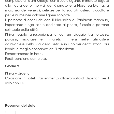
complesso di Islam Khodja, con il suo elegante minareto, legato
alla figura del primo visir del Khanato, e la Moschea Djuma, la
moschea del venerdì, celebre per la sua atmosfera raccolta e
per le numerose colonne lignee scolpite.
Il percorso si conclude con il Mausoleo di Pahlavan Mahmud,
importante luogo sacro dedicato al poeta, filosofo e patrono
spirituale della città.
Khiva regala un’esperienza unica: un viaggio tra fortezze,
palazzi, madrase e minareti, immersi nelle atmosfere
carovaniere della Via della Seta e in uno dei centri storici più
iconici e meglio conservati dell’Uzbekistan.
Pernottamento in hotel.
Pasti: pensione completa.
Giorno 9
Khiva - Urgench
Colazione in hotel. Trasferimento all'aeroporto di Urgench per il
volo con TK.
Resumen del viaje