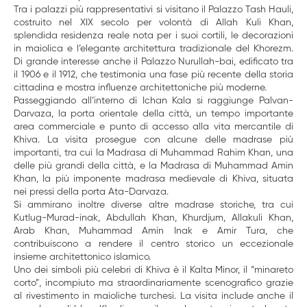
Tra i palazzi più rappresentativi si visitano il Palazzo Tash Hauli,
costruito nel XIX secolo per volontà di Allah Kuli Khan,
splendida residenza reale nota per i suoi cortili, le decorazioni
in maiolica e l’elegante architettura tradizionale del Khorezm.
Di grande interesse anche il Palazzo Nurullah-bai, edificato tra
il 1906 e il 1912, che testimonia una fase più recente della storia
cittadina e mostra influenze architettoniche più moderne.
Passeggiando all’interno di Ichan Kala si raggiunge Palvan-
Darvaza, la porta orientale della città, un tempo importante
area commerciale e punto di accesso alla vita mercantile di
Khiva. La visita prosegue con alcune delle madrase più
importanti, tra cui la Madrasa di Muhammad Rahim Khan, una
delle più grandi della città, e la Madrasa di Muhammad Amin
Khan, la più imponente madrasa medievale di Khiva, situata
nei pressi della porta Ata-Darvaza.
Si ammirano inoltre diverse altre madrase storiche, tra cui
Kutlug-Murad-inak, Abdullah Khan, Khurdjum, Allakuli Khan,
Arab Khan, Muhammad Amin Inak e Amir Tura, che
contribuiscono a rendere il centro storico un eccezionale
insieme architettonico islamico.
Uno dei simboli più celebri di Khiva è il Kalta Minor, il “minareto
corto”, incompiuto ma straordinariamente scenografico grazie
al rivestimento in maioliche turchesi. La visita include anche il