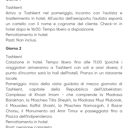
Tashkent
Arrivo a Tashkent nel pomeriggio, incontro con l'autista e
trasferimento in hotel. All'uscita dell'aeroporto, l'autista esporrà
un cartello con il nome e cognome del cliente. Check-in in
hotel dopo le 16:00. Tempo libero a disposizione.
Pernottamento in hotel.
Pasti: Non inclusi.
Giorno 2
Tashkent
Colazione in hotel. Tempo libero fino alle 11:00 (poiché i
viaggiatori arriveranno a Tashkent con voli e orari diversi, il
punto d'incontro sarà la hall dell'hotel). Pranzo in un ristorante
locale.
Pomeriggio: inizio della visita guidata di mezza giornata di
Tashkent, capitale della Repubblica dell'Uzbekistan:
Complesso di Khasti Imam - che comprende la Madrasa
Barakhan, la Moschea Tilla Sheykh, la Madrasa Muyi Muborak,
il Mausoleo Kaffal Shashi, la Moschea Namozgoh, il Bazar
Chorsu, il Monumento ad Amir Timur e passeggiata fino a
Piazza dell'Indipendenza.
Pernottamento in hotel.
Pasti: pensione completa.