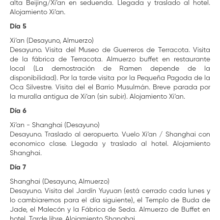
alta Beijing/Xi’an en seduenda. Llegada y traslado al hotel.
Alojamiento Xi’an.
Día 5
Xi’an (Desayuno, Almuerzo)
Desayuno. Visita del Museo de Guerreros de Terracota. Visita
de la fábrica de Terracota. Almuerzo buffet en restaurante
local (La demostración de Ramen depende de la
disponibilidad). Por la tarde visita por la Pequeña Pagoda de la
Oca Silvestre. Visita del el Barrio Musulmán. Breve parada por
la muralla antigua de Xi’an (sin subir). Alojamiento Xi’an.
Día 6
Xi’an - Shanghai (Desayuno)
Desayuno. Traslado al aeropuerto. Vuelo Xi’an / Shanghai con
economico clase. Llegada y traslado al hotel. Alojamiento
Shanghai.
Día 7
Shanghai (Desayuno, Almuerzo)
Desayuno. Visita del Jardín Yuyuan (está cerrado cada lunes y
lo cambiaremos para el día siguiente), el Templo de Buda de
Jade, el Malecón y la Fábrica de Seda. Almuerzo de Buffet en
hotel. Tarde libre. Alojamiento Shanghai.