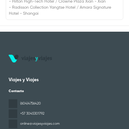
- Hilton High-Tech Hotel / Crowne Plaza Xian - Xian
- Radisson Collection Yangtse Hotel / Amara Signature
Hotel - Shangai
Viajes y Viajes
Contacto
(604)4756420
+57 3045301792
online@viajesyviajes.com