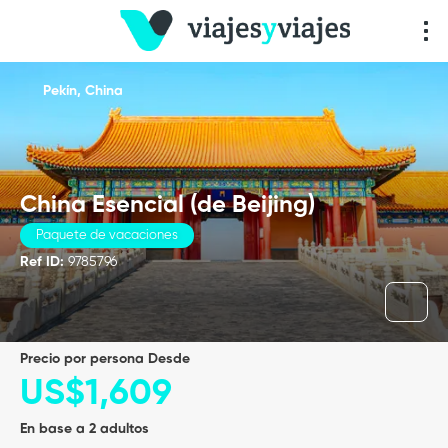
Pekín, China
China Esencial (de Beijing)
Paquete de vacaciones
Ref ID:
9785796
precio por persona Desde
US$1,609
En base a 2 adultos