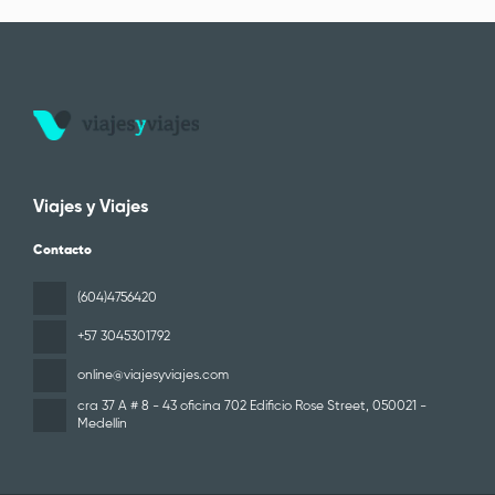
Viajes y Viajes
Contacto
(604)4756420
+57 3045301792
online@viajesyviajes.com
cra 37 A # 8 - 43 oficina 702 Edificio Rose Street
, 050021 -
Medellin