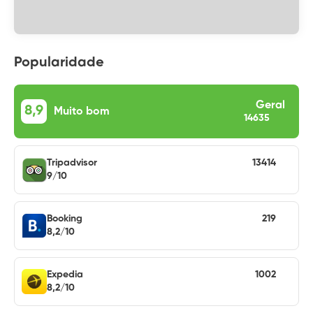
Popularidade
Geral
8,9
Muito bom
14635
Tripadvisor
13414
9/10
Booking
219
8,2/10
Expedia
1002
8,2/10