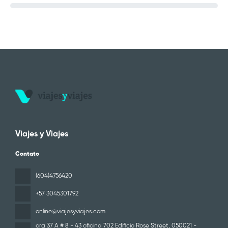
Viajes y Viajes
Contato
(604)4756420
+57 3045301792
online@viajesyviajes.com
cra 37 A # 8 - 43 oficina 702 Edificio Rose Street
, 050021 -