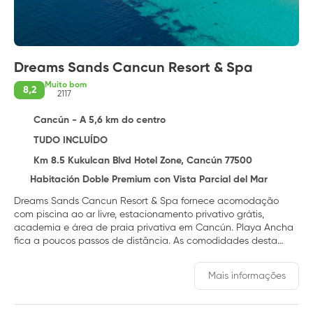
Dreams Sands Cancun Resort & Spa
Muito bom
8,2
2117
Cancún - A 5,6 km do centro
TUDO INCLUÍDO
Km 8.5 Kukulcan Blvd Hotel Zone, Cancún 77500
Habitación Doble Premium con Vista Parcial del Mar
Dreams Sands Cancun Resort & Spa fornece acomodação
com piscina ao ar livre, estacionamento privativo grátis,
academia e área de praia privativa em Cancún. Playa Ancha
fica a poucos passos de distância. As comodidades desta
acomodação incluem restaurante, espaço kids e serviço de
quarto, além de Wi-Fi grátis em toda a propriedade. A
Mais informações
acomodação oferece uma recepção 24 horas, um caixa
eletrônico e serviço de câmbio. Os quartos neste resort contam
com ar-condicionado, área de estar, TV de tela plana com