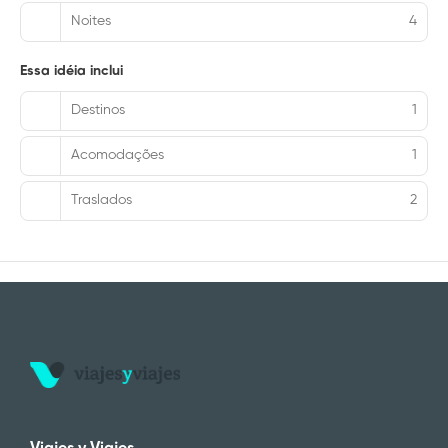
Noites
4
Essa idéia inclui
Destinos
1
Acomodações
1
Traslados
2