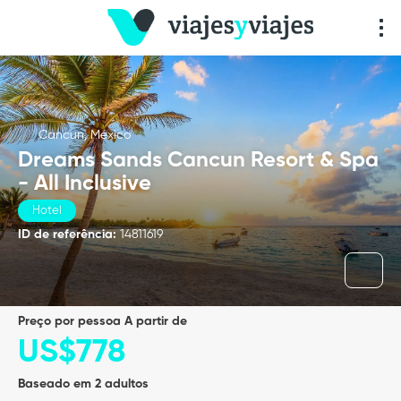
Cancun, México
Dreams Sands Cancun Resort & Spa
- All Inclusive
Hotel
ID de referência:
14811619
preço por pessoa A partir de
US$778
Baseado em 2 adultos