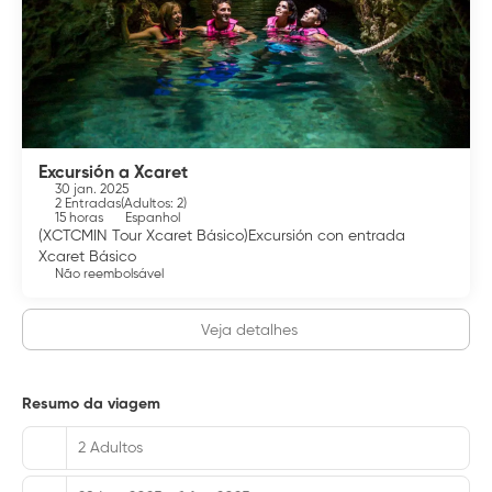
Excursión a Xcaret
30 jan. 2025
2 Entradas
(
Adultos: 2
)
15 horas
Espanhol
(XCTCMIN Tour Xcaret Básico)Excursión con entrada
Xcaret Básico
Não reembolsável
Veja detalhes
Resumo da viagem
2 Adultos