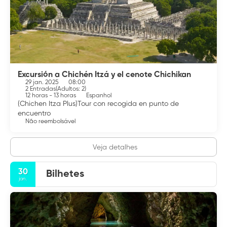
Excursión a Chichén Itzá y el cenote Chichikan
29 jan. 2025
08:00
2 Entradas
(
Adultos: 2
)
12 horas - 13 horas
Espanhol
(Chichen Itza Plus)Tour con recogida en punto de
encuentro
Não reembolsável
Veja detalhes
30
Bilhetes
jan.