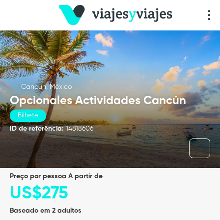
Cancun, México
Opcionales Actividades Cancún
Bilhete
ID de referência:
14818606
preço por pessoa A partir de
US$275
Baseado em 2 adultos