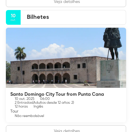
Veja detalhes
10
Bilhetes
out.
Santo Domingo City Tour from Punta Cana
10 out. 2025
06:00
2 Entradas
(
Adultos desde 12 años: 2
)
12 horas
Inglês
Tour
Não reembolsável
Veja detalhes