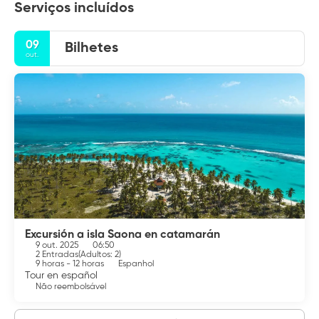
Serviços incluídos
09
Bilhetes
out.
Excursión a isla Saona en catamarán
9 out. 2025
06:50
2 Entradas
(
Adultos: 2
)
9 horas - 12 horas
Espanhol
Tour en español
Não reembolsável