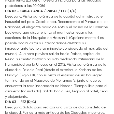
Alojamiento. (La cena no estará incluida para las llegadas
posteriores a las 20.00h)
DÍA 02 – CASABLANCA / RABAT / FEZ (D/C)
Desayuno. Visita panorámica de la capital administrativa e
industrial del país, Casablanca. Recorreremos el Parque de Las
Naciones, el elegante barrio de Anfa y el paseo de la Corniche,
boulevard que discurre junto al mar hasta llegar a los
exteriores de la Mezquita de Hassan II. (Opcionalmente si es
posible podrá visitar su interior donde destaca su
impresionante techo y su minarete considerado el más alto del
mundo). A la hora prevista salida hacia Rabat, capital del
Reino. Su centro histórico ha sido declarado Patrimonio de la
Humanidad por la Unesco en el 2012. Visita panorámica de la
ciudad: el Palacio Real (desde el exterior), la Kasbah de los
Oudaya (Siglo XIII), con su vista al estuario del río Bouregrer,
terminando en el Mausoleo de Mohamed V, junto al que se
encuentra la torre inacabada de Hassan. Tiempo libre para el
almuerzo (no incluido). Salida hacia Fez, llegada al hotel, cena
y alojamiento.
DÍA 03 – FEZ (D/C)
Desayuno. Salida para realizar una visita de día completo de
la ciudad. Fez es la más antigua de las Ciudades Imperiales,