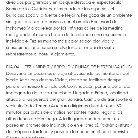
divididos por gremios y en los que destaca el espectacular
Barrio de los Curtidores, el mercado de las especias, el
bullicioso zoco y la fuente de Nejarín. Fes goza de un ambiente
sin igual, disfrutar de paseos por el amplio Boulevard de
Mohamed V o callejear por las infinitas calles de la medina
más grande el mundo harán de tu estancia una experiencia
inolvidable. Fez es mucho más: color, sabor, olor, vida y
sensaciones que nunca se olvidan...Terminada la visita
regresaremos al hotel. Alojamiento.
DÍA 04 – FEZ / MIDELT / ERFOUD / DUNAS DE MERZOUGA (D/C)
Desayuno. Empezamos el viaje atravesando las montañas del
Medio Atlas con destino Midelt, donde se facilitará tiempo
para el almuerzo (no incluido). Continuación por una bella ruta
impregnada de la vida berebere. Llegada a Erfoud, localidad
situada a las puertas del gran Sáhara. Cambio de transporte a
vehículo Todo-Terreno 4x4 para dirigirnos durante unos 30
minutos por pistas de amplios horizontes hasta llegar a las
altas dunas de Merzouga. A la llegada pueden hacer un
paseo en dromedario (no incluido en el precio). Podrán disfrutar
del mágico atardecer y pasarán la noche en el hotel previsto.