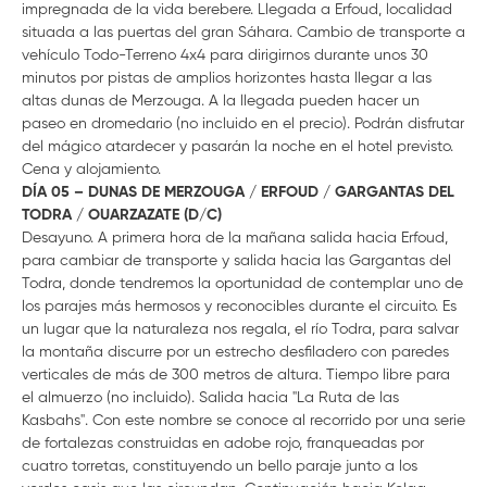
impregnada de la vida berebere. Llegada a Erfoud, localidad
situada a las puertas del gran Sáhara. Cambio de transporte a
vehículo Todo-Terreno 4x4 para dirigirnos durante unos 30
minutos por pistas de amplios horizontes hasta llegar a las
altas dunas de Merzouga. A la llegada pueden hacer un
paseo en dromedario (no incluido en el precio). Podrán disfrutar
del mágico atardecer y pasarán la noche en el hotel previsto.
Cena y alojamiento.
DÍA 05 – DUNAS DE MERZOUGA / ERFOUD / GARGANTAS DEL
TODRA / OUARZAZATE (D/C)
Desayuno. A primera hora de la mañana salida hacia Erfoud,
para cambiar de transporte y salida hacia las Gargantas del
Todra, donde tendremos la oportunidad de contemplar uno de
los parajes más hermosos y reconocibles durante el circuito. Es
un lugar que la naturaleza nos regala, el río Todra, para salvar
la montaña discurre por un estrecho desfiladero con paredes
verticales de más de 300 metros de altura. Tiempo libre para
el almuerzo (no incluido). Salida hacia "La Ruta de las
Kasbahs". Con este nombre se conoce al recorrido por una serie
de fortalezas construidas en adobe rojo, franqueadas por
cuatro torretas, constituyendo un bello paraje junto a los