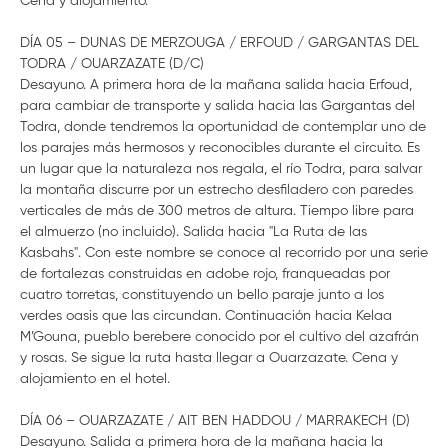
Cena y alojamiento.
DÍA 05 – DUNAS DE MERZOUGA / ERFOUD / GARGANTAS DEL
TODRA / OUARZAZATE (D/C)
Desayuno. A primera hora de la mañana salida hacia Erfoud,
para cambiar de transporte y salida hacia las Gargantas del
Todra, donde tendremos la oportunidad de contemplar uno de
los parajes más hermosos y reconocibles durante el circuito. Es
un lugar que la naturaleza nos regala, el río Todra, para salvar
la montaña discurre por un estrecho desfiladero con paredes
verticales de más de 300 metros de altura. Tiempo libre para
el almuerzo (no incluido). Salida hacia "La Ruta de las
Kasbahs". Con este nombre se conoce al recorrido por una serie
de fortalezas construidas en adobe rojo, franqueadas por
cuatro torretas, constituyendo un bello paraje junto a los
verdes oasis que las circundan. Continuación hacia Kelaa
M’Gouna, pueblo berebere conocido por el cultivo del azafrán
y rosas. Se sigue la ruta hasta llegar a Ouarzazate. Cena y
alojamiento en el hotel.
DÍA 06 – OUARZAZATE / AIT BEN HADDOU / MARRAKECH (D)
Desayuno. Salida a primera hora de la mañana hacia la