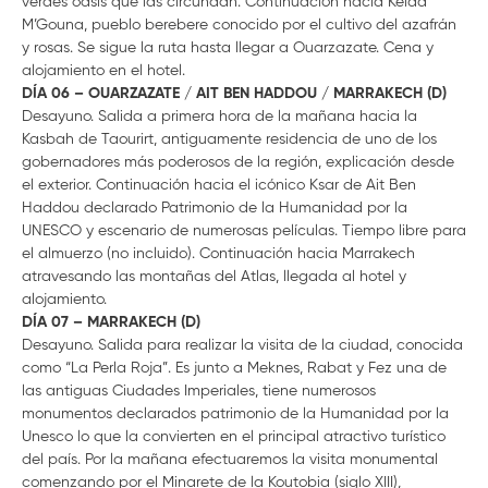
verdes oasis que las circundan. Continuación hacia Kelaa
M’Gouna, pueblo berebere conocido por el cultivo del azafrán
y rosas. Se sigue la ruta hasta llegar a Ouarzazate. Cena y
alojamiento en el hotel.
DÍA 06 – OUARZAZATE / AIT BEN HADDOU / MARRAKECH (D)
Desayuno. Salida a primera hora de la mañana hacia la
Kasbah de Taourirt, antiguamente residencia de uno de los
gobernadores más poderosos de la región, explicación desde
el exterior. Continuación hacia el icónico Ksar de Ait Ben
Haddou declarado Patrimonio de la Humanidad por la
UNESCO y escenario de numerosas películas. Tiempo libre para
el almuerzo (no incluido). Continuación hacia Marrakech
atravesando las montañas del Atlas, llegada al hotel y
alojamiento.
DÍA 07 – MARRAKECH (D)
Desayuno. Salida para realizar la visita de la ciudad, conocida
como “La Perla Roja”. Es junto a Meknes, Rabat y Fez una de
las antiguas Ciudades Imperiales, tiene numerosos
monumentos declarados patrimonio de la Humanidad por la
Unesco lo que la convierten en el principal atractivo turístico
del país. Por la mañana efectuaremos la visita monumental
comenzando por el Minarete de la Koutobia (siglo XIII),