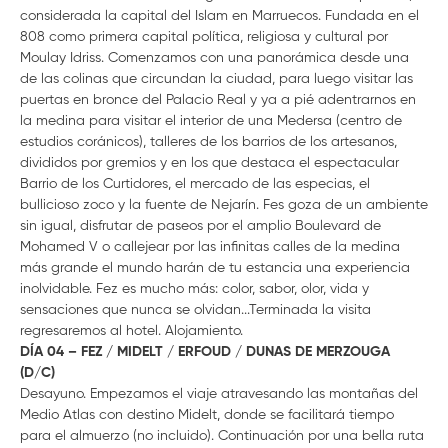
considerada la capital del Islam en Marruecos. Fundada en el
808 como primera capital política, religiosa y cultural por
Moulay Idriss. Comenzamos con una panorámica desde una
de las colinas que circundan la ciudad, para luego visitar las
puertas en bronce del Palacio Real y ya a pié adentrarnos en
la medina para visitar el interior de una Medersa (centro de
estudios coránicos), talleres de los barrios de los artesanos,
divididos por gremios y en los que destaca el espectacular
Barrio de los Curtidores, el mercado de las especias, el
bullicioso zoco y la fuente de Nejarín. Fes goza de un ambiente
sin igual, disfrutar de paseos por el amplio Boulevard de
Mohamed V o callejear por las infinitas calles de la medina
más grande el mundo harán de tu estancia una experiencia
inolvidable. Fez es mucho más: color, sabor, olor, vida y
sensaciones que nunca se olvidan...Terminada la visita
regresaremos al hotel. Alojamiento.
DÍA 04 – FEZ / MIDELT / ERFOUD / DUNAS DE MERZOUGA
(D/C)
Desayuno. Empezamos el viaje atravesando las montañas del
Medio Atlas con destino Midelt, donde se facilitará tiempo
para el almuerzo (no incluido). Continuación por una bella ruta