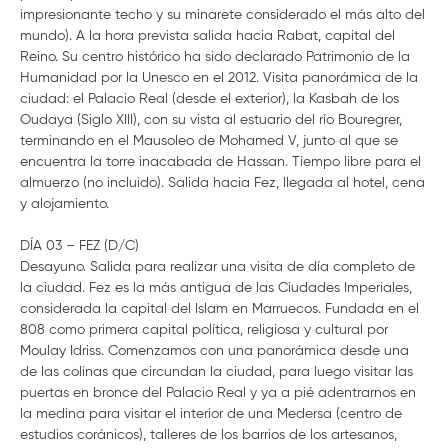
impresionante techo y su minarete considerado el más alto del
mundo). A la hora prevista salida hacia Rabat, capital del
Reino. Su centro histórico ha sido declarado Patrimonio de la
Humanidad por la Unesco en el 2012. Visita panorámica de la
ciudad: el Palacio Real (desde el exterior), la Kasbah de los
Oudaya (Siglo XIII), con su vista al estuario del río Bouregrer,
terminando en el Mausoleo de Mohamed V, junto al que se
encuentra la torre inacabada de Hassan. Tiempo libre para el
almuerzo (no incluido). Salida hacia Fez, llegada al hotel, cena
y alojamiento.
DÍA 03 – FEZ (D/C)
Desayuno. Salida para realizar una visita de día completo de
la ciudad. Fez es la más antigua de las Ciudades Imperiales,
considerada la capital del Islam en Marruecos. Fundada en el
808 como primera capital política, religiosa y cultural por
Moulay Idriss. Comenzamos con una panorámica desde una
de las colinas que circundan la ciudad, para luego visitar las
puertas en bronce del Palacio Real y ya a pié adentrarnos en
la medina para visitar el interior de una Medersa (centro de
estudios coránicos), talleres de los barrios de los artesanos,