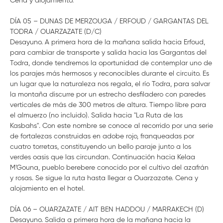
Cena y alojamiento.
DÍA 05 – DUNAS DE MERZOUGA / ERFOUD / GARGANTAS DEL
TODRA / OUARZAZATE (D/C)
Desayuno. A primera hora de la mañana salida hacia Erfoud,
para cambiar de transporte y salida hacia las Gargantas del
Todra, donde tendremos la oportunidad de contemplar uno de
los parajes más hermosos y reconocibles durante el circuito. Es
un lugar que la naturaleza nos regala, el río Todra, para salvar
la montaña discurre por un estrecho desfiladero con paredes
verticales de más de 300 metros de altura. Tiempo libre para
el almuerzo (no incluido). Salida hacia "La Ruta de las
Kasbahs". Con este nombre se conoce al recorrido por una serie
de fortalezas construidas en adobe rojo, franqueadas por
cuatro torretas, constituyendo un bello paraje junto a los
verdes oasis que las circundan. Continuación hacia Kelaa
M’Gouna, pueblo berebere conocido por el cultivo del azafrán
y rosas. Se sigue la ruta hasta llegar a Ouarzazate. Cena y
alojamiento en el hotel.
DÍA 06 – OUARZAZATE / AIT BEN HADDOU / MARRAKECH (D)
Desayuno. Salida a primera hora de la mañana hacia la