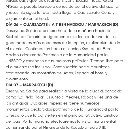
verdes oasis que las circundan. Continuación hacia Kelaa
M’Gouna, pueblo berebere conocido por el cultivo del azafrán
y rosas. Se sigue la ruta hasta llegar a Ouarzazate. Cena y
alojamiento en el hotel.
DÍA 06 – OUARZAZATE / AIT BEN HADDOU / MARRAKECH (D)
Desayuno. Salida a primera hora de la mañana hacia la
Kasbah de Taourirt, antiguamente residencia de uno de los
gobernadores más poderosos de la región, explicación desde
el exterior. Continuación hacia el icónico Ksar de Ait Ben
Haddou declarado Patrimonio de la Humanidad por la
UNESCO y escenario de numerosas películas. Tiempo libre para
el almuerzo (no incluido). Continuación hacia Marrakech
atravesando las montañas del Atlas, llegada al hotel y
alojamiento.
DÍA 07 – MARRAKECH (D)
Desayuno. Salida para realizar la visita de la ciudad, conocida
como “La Perla Roja”. Es junto a Meknes, Rabat y Fez una de
las antiguas Ciudades Imperiales, tiene numerosos
monumentos declarados patrimonio de la Humanidad por la
Unesco lo que la convierten en el principal atractivo turístico
del país. Por la mañana efectuaremos la visita monumental
comenzando por el Minarete de la Koutobia (siglo XIII),