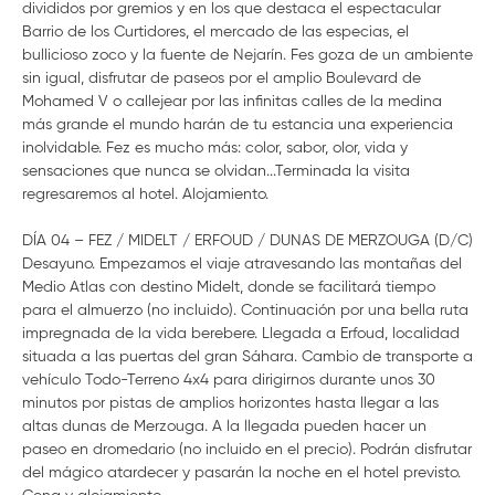
divididos por gremios y en los que destaca el espectacular
Barrio de los Curtidores, el mercado de las especias, el
bullicioso zoco y la fuente de Nejarín. Fes goza de un ambiente
sin igual, disfrutar de paseos por el amplio Boulevard de
Mohamed V o callejear por las infinitas calles de la medina
más grande el mundo harán de tu estancia una experiencia
inolvidable. Fez es mucho más: color, sabor, olor, vida y
sensaciones que nunca se olvidan...Terminada la visita
regresaremos al hotel. Alojamiento.
DÍA 04 – FEZ / MIDELT / ERFOUD / DUNAS DE MERZOUGA (D/C)
Desayuno. Empezamos el viaje atravesando las montañas del
Medio Atlas con destino Midelt, donde se facilitará tiempo
para el almuerzo (no incluido). Continuación por una bella ruta
impregnada de la vida berebere. Llegada a Erfoud, localidad
situada a las puertas del gran Sáhara. Cambio de transporte a
vehículo Todo-Terreno 4x4 para dirigirnos durante unos 30
minutos por pistas de amplios horizontes hasta llegar a las
altas dunas de Merzouga. A la llegada pueden hacer un
paseo en dromedario (no incluido en el precio). Podrán disfrutar
del mágico atardecer y pasarán la noche en el hotel previsto.