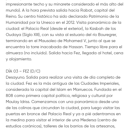
impresionante techo y su minarete considerado el más alto del
mundo). A la hora prevista salida hacia Rabat, capital del
Reino. Su centro histórico ha sido declarado Patrimonio de la
Humanidad por la Unesco en el 2012. Visita panorámica de la
ciudad: el Palacio Real (desde el exterior), la Kasbah de los
Oudaya (Siglo XIII), con su vista al estuario del río Bouregrer,
terminando en el Mausoleo de Mohamed V, junto al que se
encuentra la torre inacabada de Hassan. Tiempo libre para el
almuerzo (no incluido). Salida hacia Fez, llegada al hotel, cena
y alojamiento.
DÍA 03 – FEZ (D/C)
Desayuno. Salida para realizar una visita de día completo de
la ciudad. Fez es la más antigua de las Ciudades Imperiales,
considerada la capital del Islam en Marruecos. Fundada en el
808 como primera capital política, religiosa y cultural por
Moulay Idriss. Comenzamos con una panorámica desde una
de las colinas que circundan la ciudad, para luego visitar las
puertas en bronce del Palacio Real y ya a pié adentrarnos en
la medina para visitar el interior de una Medersa (centro de
estudios coránicos), talleres de los barrios de los artesanos,