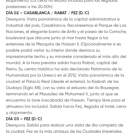
Alojamiento. (La cena no estará incluida para las llegadas
posteriores a las 20.00h)
DÍA 02 – CASABLANCA / RABAT / FEZ (D/C)
Desayuno. Visita panorámica de la capital administrativa e
industrial del país, Casablanca. Recorreremos el Parque de Las
Naciones, el elegante barrio de Anfa y el paseo de la Corniche,
boulevard que discurre junto al mar hasta llegar a los
exteriores de la Mezquita de Hassan II. (Opcionalmente si es
posible podrá visitar su interior donde destaca su
impresionante techo y su minarete considerado el más alto del
mundo). A la hora prevista salida hacia Rabat, capital del
Reino. Su centro histórico ha sido declarado Patrimonio de la
Humanidad por la Unesco en el 2012. Visita panorámica de la
ciudad: el Palacio Real (desde el exterior), la Kasbah de los
Oudaya (Siglo XIII), con su vista al estuario del río Bouregrer,
terminando en el Mausoleo de Mohamed V, junto al que se
encuentra la torre inacabada de Hassan. Tiempo libre para el
almuerzo (no incluido). Salida hacia Fez, llegada al hotel, cena
y alojamiento.
DÍA 03 – FEZ (D/C)
Desayuno. Salida para realizar una visita de día completo de
la ciudad. Fez es la más antigua de las Ciudades Imperiales,