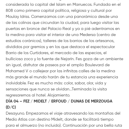
considerada la capital del Islam en Marruecos. Fundada en el
808 como primera capital política, religiosa y cultural por
Moulay Idriss. Comenzamos con una panorámica desde una
de las colinas que circundan la ciudad, para luego visitar las
puertas en bronce del Palacio Real y ya a pié adentrarnos en
la medina para visitar el interior de una Medersa (centro de
estudios coránicos), talleres de los barrios de los artesanos,
divididos por gremios y en los que destaca el espectacular
Barrio de los Curtidores, el mercado de las especias, el
bullicioso zoco y la fuente de Nejarín. Fes goza de un ambiente
sin igual, disfrutar de paseos por el amplio Boulevard de
Mohamed V o callejear por las infinitas calles de la medina
más grande el mundo harán de tu estancia una experiencia
inolvidable. Fez es mucho más: color, sabor, olor, vida y
sensaciones que nunca se olvidan...Terminada la visita
regresaremos al hotel. Alojamiento.
DÍA 04 – FEZ / MIDELT / ERFOUD / DUNAS DE MERZOUGA
(D/C)
Desayuno. Empezamos el viaje atravesando las montañas del
Medio Atlas con destino Midelt, donde se facilitará tiempo
para el almuerzo (no incluido). Continuación por una bella ruta