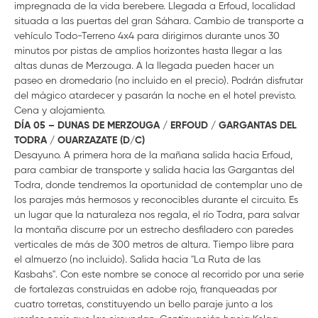
impregnada de la vida berebere. Llegada a Erfoud, localidad
situada a las puertas del gran Sáhara. Cambio de transporte a
vehículo Todo-Terreno 4x4 para dirigirnos durante unos 30
minutos por pistas de amplios horizontes hasta llegar a las
altas dunas de Merzouga. A la llegada pueden hacer un
paseo en dromedario (no incluido en el precio). Podrán disfrutar
del mágico atardecer y pasarán la noche en el hotel previsto.
Cena y alojamiento.
DÍA 05 – DUNAS DE MERZOUGA / ERFOUD / GARGANTAS DEL
TODRA / OUARZAZATE (D/C)
Desayuno. A primera hora de la mañana salida hacia Erfoud,
para cambiar de transporte y salida hacia las Gargantas del
Todra, donde tendremos la oportunidad de contemplar uno de
los parajes más hermosos y reconocibles durante el circuito. Es
un lugar que la naturaleza nos regala, el río Todra, para salvar
la montaña discurre por un estrecho desfiladero con paredes
verticales de más de 300 metros de altura. Tiempo libre para
el almuerzo (no incluido). Salida hacia "La Ruta de las
Kasbahs". Con este nombre se conoce al recorrido por una serie
de fortalezas construidas en adobe rojo, franqueadas por
cuatro torretas, constituyendo un bello paraje junto a los