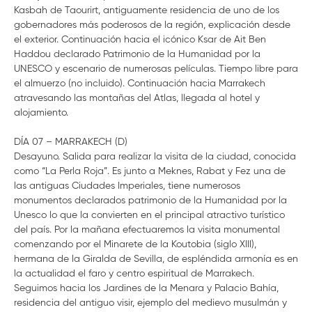
Kasbah de Taourirt, antiguamente residencia de uno de los
gobernadores más poderosos de la región, explicación desde
el exterior. Continuación hacia el icónico Ksar de Ait Ben
Haddou declarado Patrimonio de la Humanidad por la
UNESCO y escenario de numerosas películas. Tiempo libre para
el almuerzo (no incluido). Continuación hacia Marrakech
atravesando las montañas del Atlas, llegada al hotel y
alojamiento.
DÍA 07 – MARRAKECH (D)
Desayuno. Salida para realizar la visita de la ciudad, conocida
como “La Perla Roja”. Es junto a Meknes, Rabat y Fez una de
las antiguas Ciudades Imperiales, tiene numerosos
monumentos declarados patrimonio de la Humanidad por la
Unesco lo que la convierten en el principal atractivo turístico
del país. Por la mañana efectuaremos la visita monumental
comenzando por el Minarete de la Koutobia (siglo XIII),
hermana de la Giralda de Sevilla, de espléndida armonía es en
la actualidad el faro y centro espiritual de Marrakech.
Seguimos hacia los Jardines de la Menara y Palacio Bahía,
residencia del antiguo visir, ejemplo del medievo musulmán y