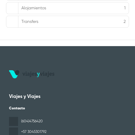
Alojamientos
1
Transfers
2
Viajes y Viajes
Contacto
(604)4756420
+57 3045301792