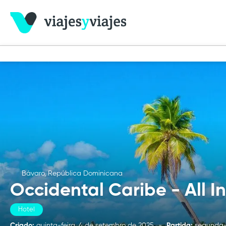
Bávaro, República Dominicana
Occidental Caribe - All In
Hotel
Criado:
quinta-feira, 4 de setembro de 2025
-
Partida:
segunda-f