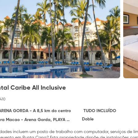
al Caribe All Inclusive
410
ARENA GORDA - A 8,5 km do centro
TUDO INCLUÍDO
Doble
Macao - Arena Gorda, PLAYA ARENA GORDA 23301
dades incluem um posto de trabalho com computador, serviços de li
evento em Punta Cana? Esta propriedade dispõe de instalações com 