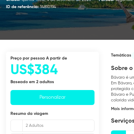
ID de referência:
14810194
Temáticas
preço por pessoa A partir de
US$384
Sobre o
Bávaro é um
Baseado em 2 adultos
Em Bávaro, 
protegida c
Bávaro e P
Personalizar
colorida vi
Mais infor
Resumo da viagem
Serviços
2 Adultos