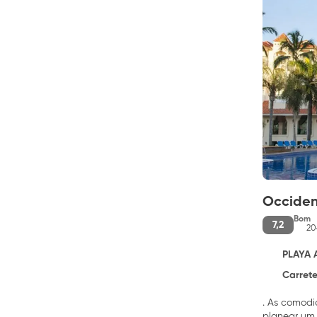
Occident
Bom
7,2
20
PLAYA 
Carretera 
. As comodi
planear um 