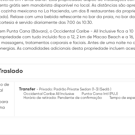
nto grátis sem manobrista disponível no local. As distâncias são apr
 cozinha mexicana no La Hacienda, um dos 8 restaurantes da proprie
itado). Relaxe com uma bebida refrescante no bar da praia, no bar d
ortesia é servido diariamente das 7:00 às 10:30.
em Punta Cana (Bávaro), o Occidental Caribe - All Inclusive fica a 
propriedade com tudo incluído fica a 12, 2 km de Macao Beach e a 
 massagens, tratamentos corporais e faciais. Antes de uma noite no ca
energias. As comodidades adicionais desta propriedade incluem acesso
 (taxa adicional). Sinta-se em casa num dos 798 quartos com ar condi
 cortesia permite-lhe ficar ligado, enquanto as estações de encaixe 
comodidades incluem telefones, cofres para computadores portáteis e s
Traslado
 bebidas nos restaurantes no local. Poderão ser aplicadas taxas para r
bidas e outras comodidades.
Transfer
- Privado: Padrão Private Sedan (1-3) (Sedã )
Occidental Caribe All Inclusive
Punta Cana Intl (PUJ)
Horário de retirada: Pendente de confirmação
Tempo de esper