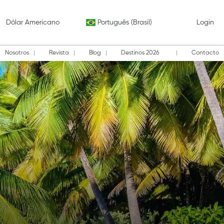
Dólar Americano
Português (Brasil)
Login
Nosotros
Revista
Blog
Destinos 2026
Contacto