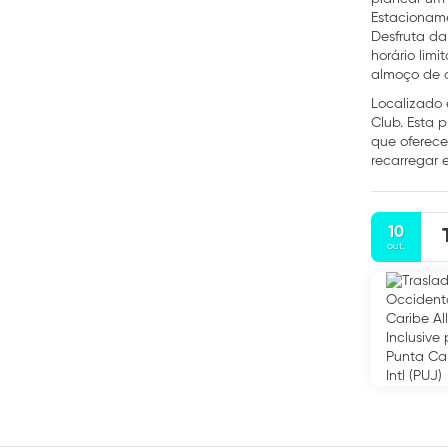
Estacioname
Desfruta da
horário lim
almoço de c
Localizado 
Club. Esta 
que oferece
recarregar 
babysitting
Internet de
quarto. As 
10
refeições e
out.
algumas be