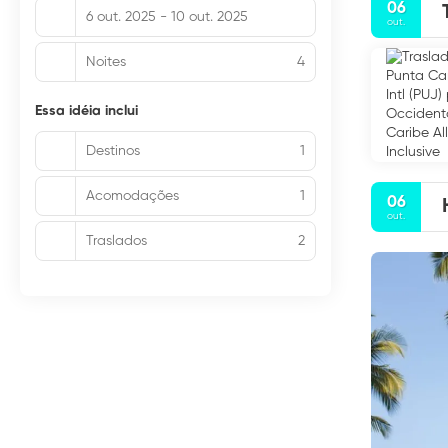
06
6 out. 2025 - 10 out. 2025
out.
Noites
4
Essa idéia inclui
Destinos
1
Acomodações
1
06
out.
Traslados
2