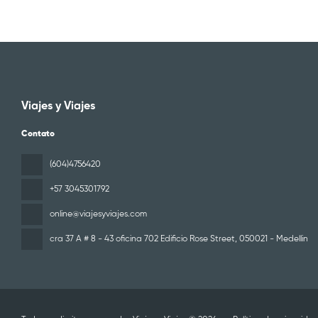
Viajes y Viajes
Contato
(604)4756420
+57 3045301792
online@viajesyviajes.com
cra 37 A # 8 - 43 oficina 702 Edificio Rose Street
, 050021 - Medellin