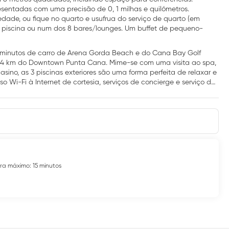
esentadas com uma precisão de 0, 1 milhas e quilómetros.
dade, ou fique no quarto e usufrua do serviço de quarto (em
a piscina ou num dos 8 bares/lounges. Um buffet de pequeno-
10 minutos de carro de Arena Gorda Beach e do Cana Bay Golf
16, 4 km do Downtown Punta Cana. Mime-se com uma visita ao spa,
sino, as 3 piscinas exteriores são uma forma perfeita de relaxar e
 Wi-Fi à Internet de cortesia, serviços de concierge e serviço de
cionado, pisos aquecidos e televisores LCD. O acesso Wi-Fi à
para iPod ajudam-no a desfrutar da sua música no conforto do seu
ecretárias. Esta propriedade é tudo incluído. As tarifas incluem
efeições em alguns restaurantes, jantares e pratos especiais,
a máximo: 15 minutos